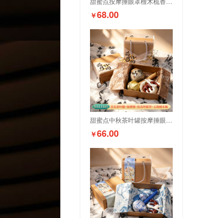
甜蜜点按摩捶眼罩檀木梳香薰石伴手礼套装DAL1355
68.00
￥
甜蜜点中秋茶叶罐按摩捶眼罩檀木梳礼盒套装DAL1345
66.00
￥