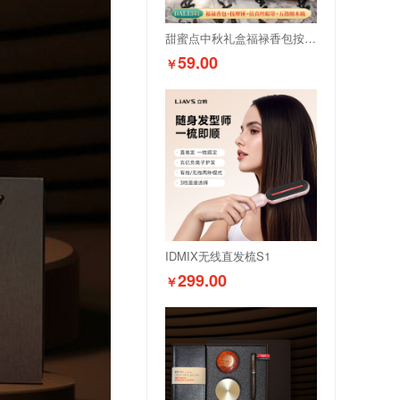
甜蜜点中秋礼盒福禄香包按摩锤眼罩五指檀木梳DAL1341
59.00
￥
IDMIX无线直发梳S1
299.00
￥