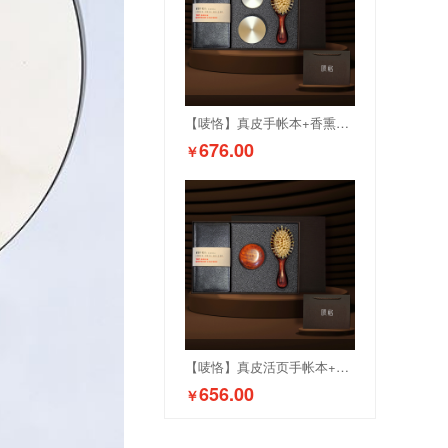
【唛恪】真皮手帐本+香熏二件套+红木羊角气垫梳
676.00
￥
【唛恪】真皮活页手帐本+羊角按摩梳+羊角气垫梳
656.00
￥