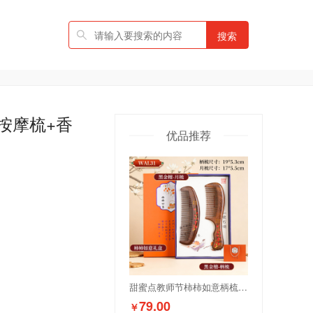
搜索
按摩梳+香
优品推荐
甜蜜点教师节柿柿如意柄梳+月梳套装WAL31
79.00
￥