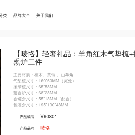
分类
品牌大全
关于我们
【唛恪】轻奢礼品：羊角红木气垫梳+
熏炉二件
主要材质：檀木、黄铜 、山羊角

气垫梳尺寸：160*60MM（宽处）

按摩梳尺寸：65*58MM

薰香炉尺寸：68*28MM

香罐盒尺寸：55*18MM（配香）

V60801
产品编号
唛恪
产品品牌