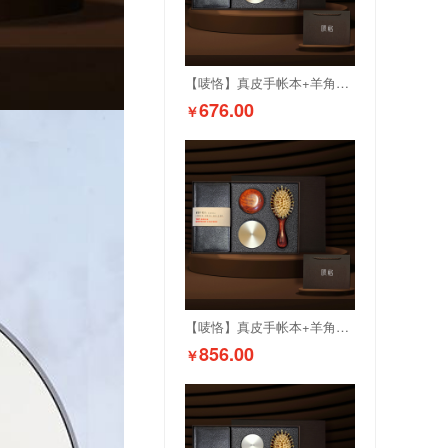
【唛恪】真皮手帐本+羊角按摩梳+香熏二件+檀木水笔
676.00
￥
【唛恪】真皮手帐本+羊角按摩梳+香熏二件+羊角气垫梳组合
856.00
￥