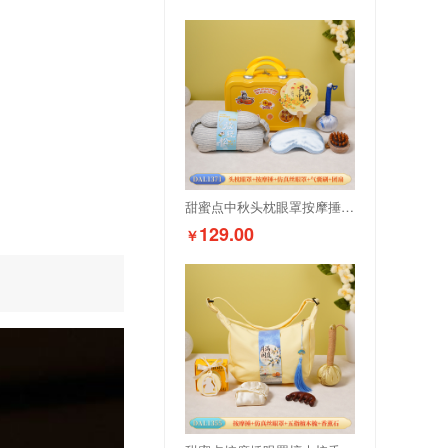
甜蜜点中秋头枕眼罩按摩捶实用伴手礼套装DAL1371
129.00
￥