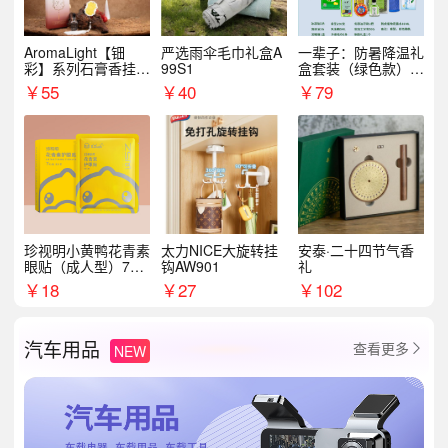
AromaLight【钿
严选雨伞毛巾礼盒A
一辈子：防暑降温礼
彩】系列石膏香挂
99S1
盒套装（绿色款）支
（代发香味随机）
持自由搭配
￥
55
￥
40
￥
79
珍视明小黄鸭花青素
太力NICE大旋转挂
安泰·二十四节气香
眼贴（成人型）7对/
钩AW901
礼
盒
￥
18
￥
27
￥
102
汽车用品
查看更多
NEW
