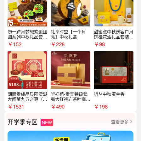
勿一跨月梦想欢聚团
礼享时空【一个月
甜蜜点中秋送客户月
圆系列中秋礼品套装
亮】中秋礼盒
饼桂花酒礼品套装D
企业送客户商务伴手
AL1377
￥
152
￥
228
￥
98
礼
湖面贵族品质阳澄湖
华祥苑-贵宾特级武
听丛中秋蜜兰香
大闸蟹九五之尊（卡
夷大红袍岩茶叶商务
券）5188型
礼盒中秋节送长辈1
￥
1531
￥
490
￥
198
00g
开学季专区
查看更多
NEW
