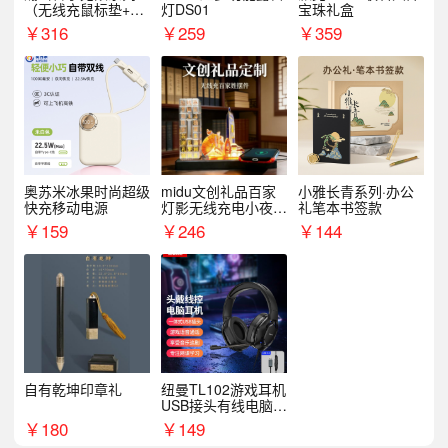
（无线充鼠标垫+飞
灯DS01
宝珠礼盒
利浦音响+乐扣咖啡
￥
316
￥
259
￥
359
杯）
奥苏米冰果时尚超级
midu文创礼品百家
小雅长青系列·办公
快充移动电源
灯影无线充电小夜灯
礼笔本书签款
纪念礼品定制
￥
159
￥
246
￥
144
自有乾坤印章礼
纽曼TL102游戏耳机
USB接头有线电脑耳
机耳麦
￥
180
￥
149