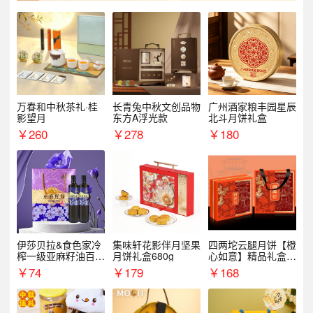
万春和中秋茶礼·桂
长青兔中秋文创品物
广州酒家粮丰园星辰
影望月
东方A浮光款
北斗月饼礼盒
￥
260
￥
278
￥
180
伊莎贝拉&食色家冷
集味轩花影伴月坚果
四两坨云腿月饼【橙
榨一级亚麻籽油百紫
月饼礼盒680g
心如意】精品礼盒4
千红500ml*2礼盒
50g/盒
￥
74
￥
179
￥
168