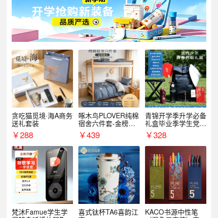
贪吃猫觅境·海A商务
啄木鸟PLOVER纯棉
青锦开学季升学必备
送礼套装
宿舍六件套-金榜题
礼盒毕业季学生党户
名
外出行备考装备礼品
￥
288
￥
439
￥
328
梵沐Famue学生学
喜式钛杯TA6喜韵江
KACO书源中性笔