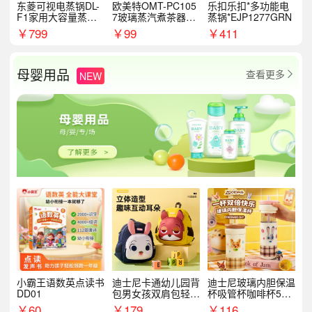
东菱可视电蒸锅DL-
欧美特OMT-PC105
乐扣乐扣*多功能电
F1家用大容量蒸炖
7玻璃蒸汽煮茶器黑
蒸锅*EJP1277GRN
锅
茶泡茶具茶壶花茶壶
￥
799
￥
99
￥
411
母婴用品
查看更多
NEW

小霸王语数英点读书
迪士尼卡通幼儿园背
迪士尼玻璃内胆保温
DD01
包男女孩双肩包轻便
杯吸管杯咖啡杯530
可爱小背包B20107
MLH15135
￥
60
￥
179
￥
116