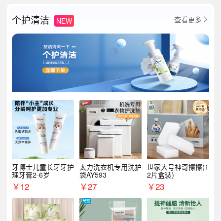
个护清洁
查看更多
NEW

牙博士儿童长牙牙护
太力洗衣机专用洗护
世家大号神奇擦擦(1
理牙膏2-6岁
袋AY593
2片盒装)
￥
12
￥
27
￥
23