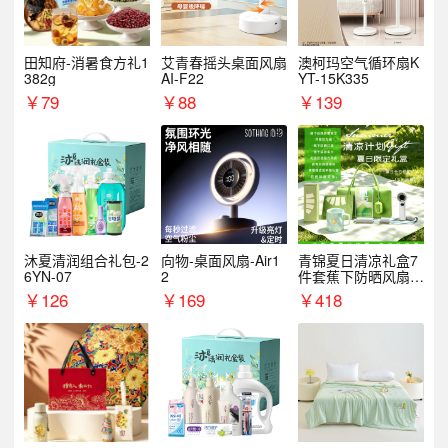
田知府-消暑食方礼1
艾青春摇头桌面风扇
澳柯玛空气循环扇K
382g
AI-F22
YT-15K335
￥
79
￥
88
￥
139
沐夏清润组合礼包-2
向物-桌面风扇-Air1
青锦夏日清凉礼盒7
6YN-07
2
件套蕉下防晒风扇员
工福利端午伴手礼企
￥
126
￥
169
￥
418
业定制