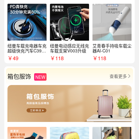
纽曼车载充电器车充
纽曼电动感应无线充
艾青春手持吸车载尘
超级快充汽车C39提
车载支架V003升级
器AI-C01
手拉环
￥
49
￥
118
￥
118
箱包服饰
查看更多
NEW
