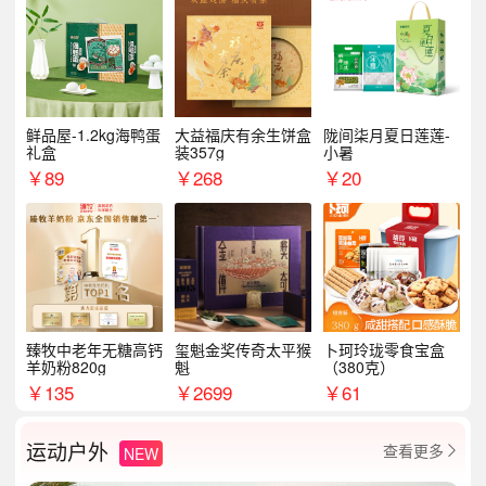
鲜品屋-1.2kg海鸭蛋
大益福庆有余生饼盒
陇间柒月夏日莲莲-
礼盒
装357g
小暑
￥
89
￥
268
￥
20
臻牧中老年无糖高钙
玺魁金奖传奇太平猴
卜珂玲珑零食宝盒
羊奶粉820g
魁
（380克）
￥
135
￥
2699
￥
61
运动户外
查看更多
NEW
