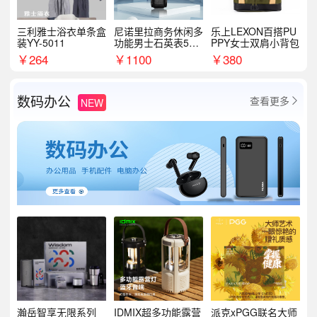
三利雅士浴衣单条盒
尼诺里拉商务休闲多
乐上LEXON百搭PU
装YY-5011
功能男士石英表510
PPY女士双肩小背包
05
￥
264
￥
1100
￥
380
数码办公
查看更多
NEW

瀚岳智享无限系列
IDMIX超多功能露营
派克xPGG联名大师