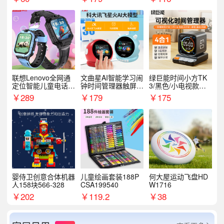
联想Lenovo全网通
文曲星AI智能学习闹
绿巨能时间小方TK
定位智能儿童电话手
钟时间管理器触屏N
3/黑色/小电视款【T
表A1
1pro
K3】
￥
289
￥
179
￥
175
婴侍卫创意合体机器
儿童绘画套装188P
何大屋运动飞盘HD
人158块566-328
CSA199540
W1716
￥
202
￥
119.2
￥
38