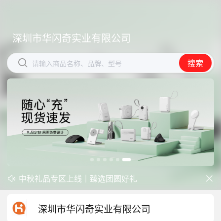
深圳市华闪奇实业有限公司
深圳市华闪奇实业有限公司


搜索
搜索
请输入商品名称、品牌、型号
请输入商品名称、品牌、型号
开学季礼品专区现已正式上线！
中秋礼品专区上线｜臻选团圆好礼


防暑降温一站式配齐，企业福利更省心
深圳市华闪奇实业有限公司