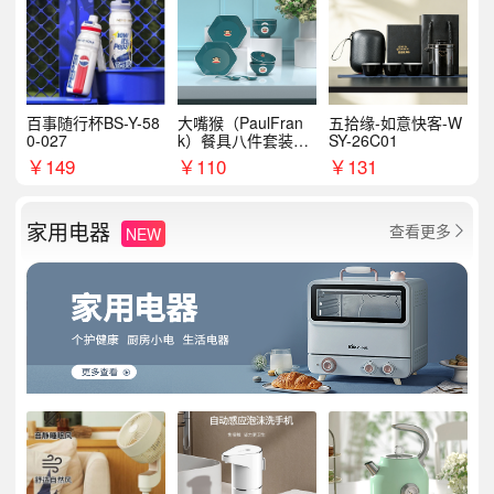
百事随行杯BS-Y-58
大嘴猴（PaulFran
五拾缘-如意快客-W
0-027
k）餐具八件套装HC
SY-26C01
T6007
￥
149
￥
110
￥
131
家用电器
查看更多
NEW
