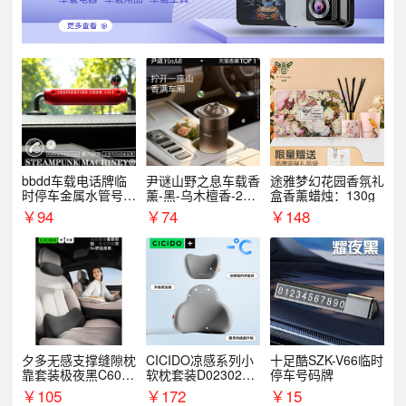
bbdd车载电话牌临
尹谜山野之息车载香
途雅梦幻花园香氛礼
时停车金属水管号码
薰-黑-乌木檀香-200
盒香薰蜡烛：130g
牌可隐藏创意趣味
g
￥
94
￥
74
￥
148
夕多无感支撑缝隙枕
CICIDO凉感系列小
十足酷SZK-V66临时
靠套装极夜黑C6003
软枕套装D023021+
停车号码牌
+C6004
D033031
￥
105
￥
172
￥
15