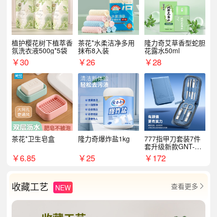
植护樱花树下植萃香
茶花*水柔洁净多用
隆力奇艾草香型蛇胆
氛洗衣液500g*5袋
抹布8入装
花露水50ml
￥
30
￥
26
￥
28
茶花*卫生皂盒
隆力奇爆炸盐1kg
777指甲刀套装7件
套升级新款GNT-PM
072
￥
6.85
￥
25
￥
172
收藏工艺
查看更多
NEW
