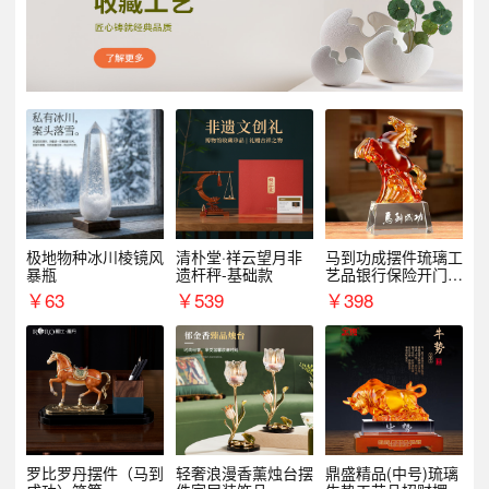
极地物种冰川棱镜风
清朴堂·祥云望月非
马到功成摆件琉璃工
暴瓶
遗杆秤-基础款
艺品银行保险开门红
周年庆典伴手礼表彰
￥
63
￥
539
￥
398
礼品
罗比罗丹摆件（马到
轻奢浪漫香薰烛台摆
鼎盛精品(中号)琉璃