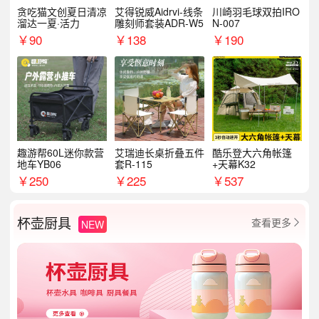
贪吃猫文创夏日清凉
艾得锐威Aidrvi-线条
川崎羽毛球双拍IRO
溜达一夏·活力
雕刻师套装ADR-W5
N-007
￥
90
￥
138
￥
190
趣游帮60L迷你款营
艾瑞迪长桌折叠五件
酷乐登大六角帐篷
地车YB06
套R-115
+天幕K32
￥
250
￥
225
￥
537
杯壶厨具
查看更多
NEW
