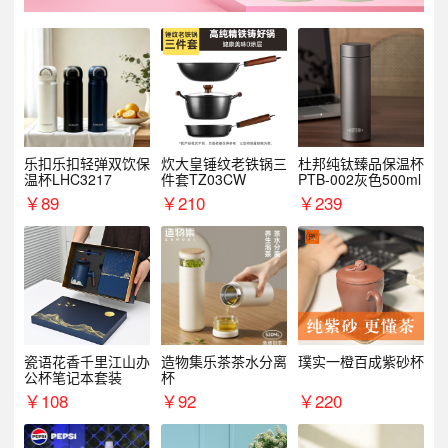
乐扣乐扣轻弹双饮保
炊大皇锤纹老铁锅三
杜邦纯钛臻品保温杯
温杯LHC3217
件套TZ03CW
PTB-002灰色500ml
￥
89
￥
210
￥
239
瓷语花香千里江山办
造物集乐茶茶水分离
璞实一橙百成紫砂杯
公杯笔记本套装
杯
￥
108
￥
92
￥
220