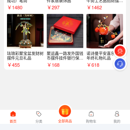
成功）笔筒
件家居装饰品
牛势工艺品招财摆件
银行企业商务上市礼
￥
1480
￥
297
￥
1462
品
珐琅彩聚宝盆发财树
聚运鑫一路发外国钱
诺诗曼平安喜乐摆件
摆件元旦礼品
币摆件挂件银行保险
年终礼物礼品
商务礼
￥
455
￥
168
￥
618
全部商品
首页
分类
购物车
我的
微礼网技术支持