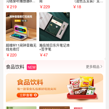
习随身听播放器BL1
南
（混色五支装）支持
5（64G）
logo定制
￥
219
￥
229
￥
18
超维M11闹钟音箱无
瀚岳旭日东升笔记本
线充夜灯
+签字笔
￥
220
￥
47
食品饮料
更多精品
NEW
