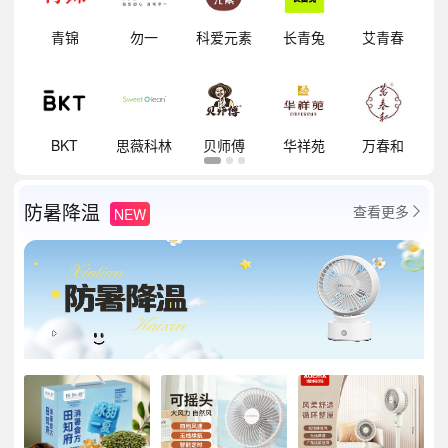
明
青锦
勿一
科爱元素
长青兔
艾青春
祥
BKT
思薇科林
贝师傅
华祥苑
万春和
防暑降温
查看更多
NEW
