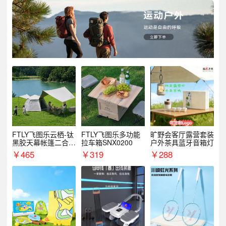
FTLY飞图乐云栖-钛
FTLY飞图乐多功能
旷野会客厅露营套装
黑胶天幕帐篷二合一
拉车箱SNX0200
户外茶具蓝牙音箱灯
TMTZ0201
￥
465
￥
319
￥
288