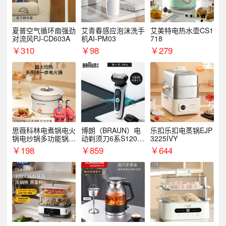
夏普空气循环扇强劲
艾青春感应泡沫洗手
艾美特电热水壶CS1
对流风PJ-CD603A
机AI-PM03
718
￥
310
￥
98
￥
279
思薇科林电煮锅电火
博朗（BRAUN）电
乐扣乐扣电蒸锅EJP
锅电炒锅多功能锅电
动剃须刀6系S1200
3225IVY
热锅泡面小电锅
S
￥
198
￥
859
￥
644