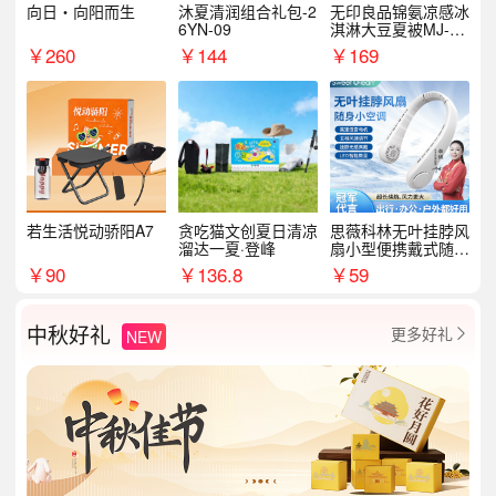
向日・向阳而生
沐夏清润组合礼包-2
无印良品锦氨凉感冰
6YN-09
淇淋大豆夏被MJ-B2
025-0193
￥
260
￥
144
￥
169
若生活悦动骄阳A7
贪吃猫文创夏日清凉
思薇科林无叶挂脖风
溜达一夏·登峰
扇小型便携戴式随身
挂脖子降温神器
￥
90
￥
136.8
￥
59
中秋好礼
更多好礼
NEW
