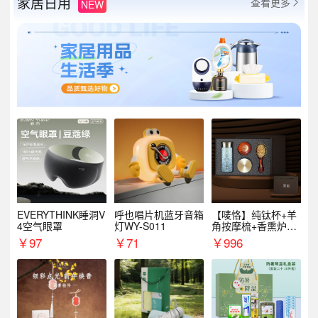
家居日用
查看更多
NEW

EVERYTHINK睡洞V
呼也唱片机蓝牙音箱
【唛恪】纯钛杯+羊
4空气眼罩
灯WY-S011
角按摩梳+香熏炉
+气垫梳
￥
97
￥
71
￥
996