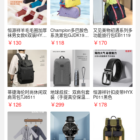
恒源祥羊毛毛圈加厚
Champion多巴胺色
又见美物初遇系列多
袜男女款6双装HYX
系洗漱包GJDK19R
功能旅行包EB1119
068WZ
1
￥
130
￥
118
￥
170
蒂捷海伦时尚休闲双
地球叔叔：双肩包套
恒源祥针扣皮带HYX
肩背包TJ8511
装（手提真空保温杯
P011黑色
+手机挂绳）
￥
126
￥
299
￥
178