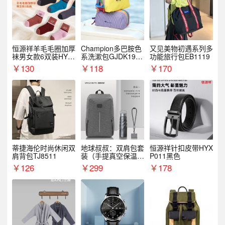
恒源祥羊毛毛圈加厚
Champion多巴胺色
又见美物初遇系列多
袜男女款6双装HYX
系洗漱包GJDK19R
功能旅行包EB1119
068WZ
1
￥
130
￥
118
￥
170
蒂捷海伦时尚休闲双
地球叔叔：双肩包套
恒源祥针扣皮带HYX
肩背包TJ8511
装（手提真空保温杯
P011黑色
+手机挂绳）
￥
126
￥
299
￥
178