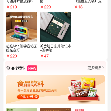
习随身听播放器BL1
南
（混色五支装）支持
5（64G）
logo定制
￥
219
￥
229
￥
18
超维M11闹钟音箱无
瀚岳旭日东升笔记本
线充夜灯
+签字笔
￥
220
￥
47
食品饮料
更多精品
NEW
