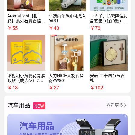
AromaLight【钿
严选雨伞毛巾礼盒A
一辈子：防暑降温礼
彩】系列石膏香挂
99S1
盒套装（绿色款）支
（代发香味随机）
持自由搭配
￥
55
￥
40
￥
79
珍视明小黄鸭花青素
太力NICE大旋转挂
安泰·二十四节气香
眼贴（成人型）7对/
钩AW901
礼
盒
￥
18
￥
27
￥
102
汽车用品
查看更多
NEW
