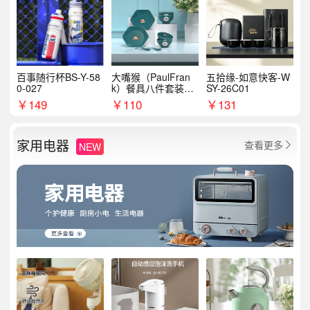
百事随行杯BS-Y-58
大嘴猴（PaulFran
五拾缘-如意快客-W
0-027
k）餐具八件套装HC
SY-26C01
T6007
￥
149
￥
110
￥
131
家用电器
查看更多
NEW
