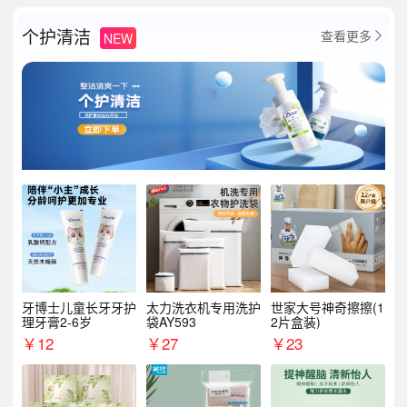
个护清洁
查看更多
NEW

牙博士儿童长牙牙护
太力洗衣机专用洗护
世家大号神奇擦擦(1
理牙膏2-6岁
袋AY593
2片盒装)
￥
12
￥
27
￥
23