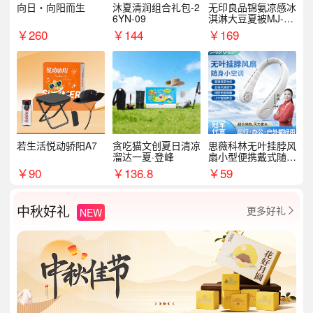
向日・向阳而生
沐夏清润组合礼包-2
无印良品锦氨凉感冰
6YN-09
淇淋大豆夏被MJ-B2
025-0193
￥
260
￥
144
￥
169
若生活悦动骄阳A7
贪吃猫文创夏日清凉
思薇科林无叶挂脖风
溜达一夏·登峰
扇小型便携戴式随身
挂脖子降温神器
￥
90
￥
136.8
￥
59
中秋好礼
更多好礼
NEW
