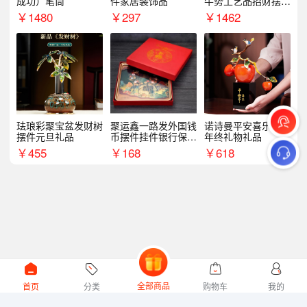
成功）笔筒
件家居装饰品
牛势工艺品招财摆件
银行企业商务上市礼
￥
1480
￥
297
￥
1462
品
珐琅彩聚宝盆发财树
聚运鑫一路发外国钱
诺诗曼平安喜乐摆件
摆件元旦礼品
币摆件挂件银行保险
年终礼物礼品
商务礼
￥
455
￥
168
￥
618
全部商品
首页
分类
购物车
我的
微礼网技术支持