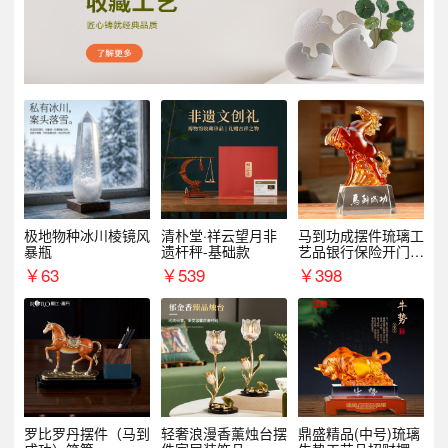
极地物种冰川棱镜风
清朴堂·祥云望月非
马到功成摆件琉璃工
暴瓶
遗杆秤-基础款
艺品银行保险开门红
周年庆典伴手礼表彰
￥
63
￥
539
￥
398
礼品
罗比罗丹摆件（马到
轻奢浪漫香薰烛台摆
鼎盛精品(中号)琉璃