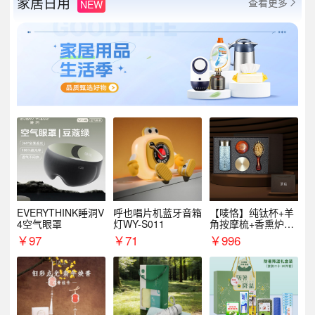
家居日用
查看更多
NEW

EVERYTHINK睡洞V
呼也唱片机蓝牙音箱
【唛恪】纯钛杯+羊
4空气眼罩
灯WY-S011
角按摩梳+香熏炉
+气垫梳
￥
97
￥
71
￥
996