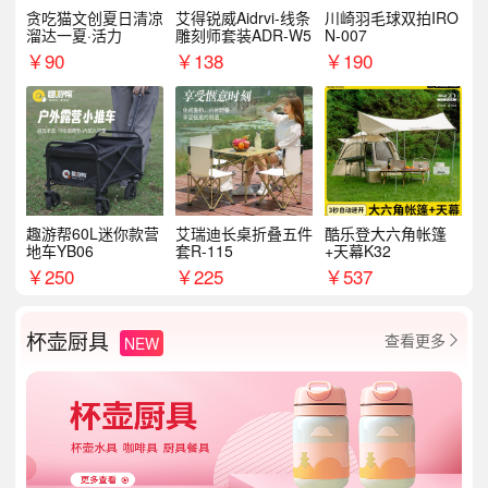
贪吃猫文创夏日清凉
艾得锐威Aidrvi-线条
川崎羽毛球双拍IRO
溜达一夏·活力
雕刻师套装ADR-W5
N-007
￥
90
￥
138
￥
190
趣游帮60L迷你款营
艾瑞迪长桌折叠五件
酷乐登大六角帐篷
地车YB06
套R-115
+天幕K32
￥
250
￥
225
￥
537
杯壶厨具
查看更多
NEW
