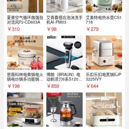
夏普空气循环扇强劲
艾青春感应泡沫洗手
艾美特电热水壶CS1
对流风PJ-CD603A
机AI-PM03
718
￥
310
￥
98
￥
279
思薇科林电煮锅电火
博朗（BRAUN）电
乐扣乐扣电蒸锅EJP
锅电炒锅多功能锅电
动剃须刀6系S1200
3225IVY
热锅泡面小电锅
S
￥
198
￥
859
￥
644