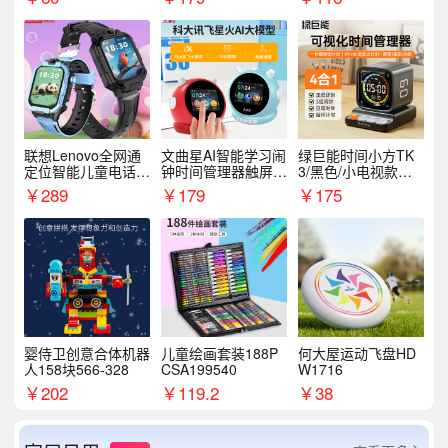
联想Lenovo全网通
文曲星AI智能学习闹
绿巨能时间小方TK
定位智能儿童电话手
钟时间管理器触屏N
3/黑色/小电视款【T
表A1
1pro
K3】
￥
289
￥
179
￥
175
婴侍卫创意合体机器
儿童绘画套装188P
何大屋运动飞盘HD
人158块566-328
CSA199540
W1716
￥
202
￥
119.2
￥
38