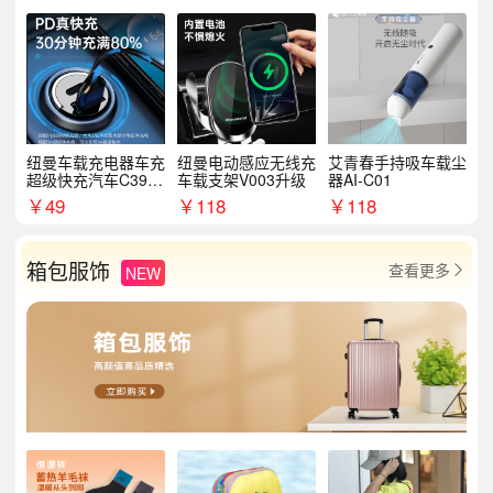
纽曼车载充电器车充
纽曼电动感应无线充
艾青春手持吸车载尘
超级快充汽车C39提
车载支架V003升级
器AI-C01
手拉环
￥
49
￥
118
￥
118
箱包服饰
查看更多
NEW
