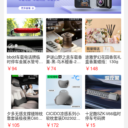
bbdd车载电话牌临
尹谜山野之息车载香
途雅梦幻花园香氛礼
时停车金属水管号码
薰-黑-乌木檀香-200
盒香薰蜡烛：130g
牌可隐藏创意趣味
g
￥
94
￥
74
￥
148
夕多无感支撑缝隙枕
CICIDO凉感系列小
十足酷SZK-V66临时
靠套装极夜黑C6003
软枕套装D023021+
停车号码牌
+C6004
D033031
￥
105
￥
172
￥
15