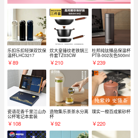
乐扣乐扣轻弹双饮保
炊大皇锤纹老铁锅三
杜邦纯钛臻品保温杯
温杯LHC3217
件套TZ03CW
PTB-002灰色500ml
￥
89
￥
210
￥
239
瓷语花香千里江山办
造物集乐茶茶水分离
璞实一橙百成紫砂杯
公杯笔记本套装
杯
￥
108
￥
92
￥
220