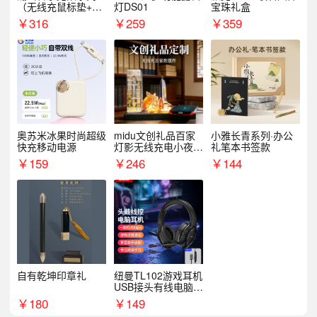
（无线充鼠标垫+飞
灯DS01
宝珠礼盒
利浦音响+乐扣咖啡
￥
316
￥
259
￥
359
杯）
奥苏米冰果时尚超级
midu文创礼品百家
小雅长青系列·办公
快充移动电源
灯影无线充电小夜灯
礼笔本书签款
纪念礼品定制
￥
159
￥
246
￥
144
自有乾坤印章礼
纽曼TL102游戏耳机
USB接头有线电脑耳
机耳麦
￥
180
￥
149