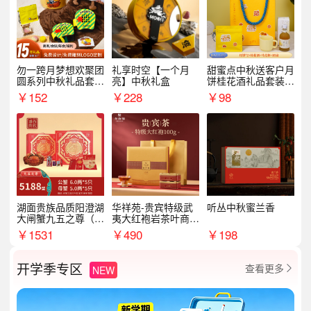
勿一跨月梦想欢聚团
礼享时空【一个月
甜蜜点中秋送客户月
圆系列中秋礼品套装
亮】中秋礼盒
饼桂花酒礼品套装D
企业送客户商务伴手
AL1377
￥
152
￥
228
￥
98
礼
湖面贵族品质阳澄湖
华祥苑-贵宾特级武
听丛中秋蜜兰香
大闸蟹九五之尊（卡
夷大红袍岩茶叶商务
券）5188型
礼盒中秋节送长辈1
￥
1531
￥
490
￥
198
00g
开学季专区
查看更多
NEW
