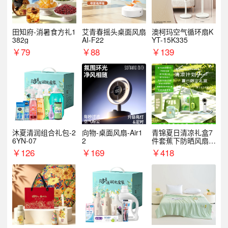
田知府-消暑食方礼1
艾青春摇头桌面风扇
澳柯玛空气循环扇K
382g
AI-F22
YT-15K335
￥
79
￥
88
￥
139
沐夏清润组合礼包-2
向物-桌面风扇-Air1
青锦夏日清凉礼盒7
6YN-07
2
件套蕉下防晒风扇员
工福利端午伴手礼企
￥
126
￥
169
￥
418
业定制