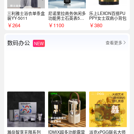
三利雅士浴衣单条盒
尼诺里拉商务休闲多
乐上LEXON百搭PU
装YY-5011
功能男士石英表510
PPY女士双肩小背包
05
￥
264
￥
1100
￥
380
数码办公
查看更多
NEW

瀚岳智享无限系列
IDMIX超多功能露营
派克xPGG联名大师