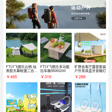
FTLY飞图乐云栖-钛
FTLY飞图乐多功能
旷野会客厅露营套装
黑胶天幕帐篷二合一
拉车箱SNX0200
户外茶具蓝牙音箱灯
TMTZ0201
￥
465
￥
319
￥
288