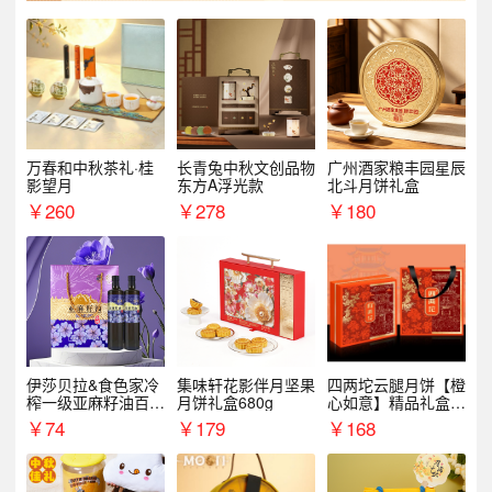
万春和中秋茶礼·桂
长青兔中秋文创品物
广州酒家粮丰园星辰
影望月
东方A浮光款
北斗月饼礼盒
￥
260
￥
278
￥
180
伊莎贝拉&食色家冷
集味轩花影伴月坚果
四两坨云腿月饼【橙
榨一级亚麻籽油百紫
月饼礼盒680g
心如意】精品礼盒4
千红500ml*2礼盒
50g/盒
￥
74
￥
179
￥
168