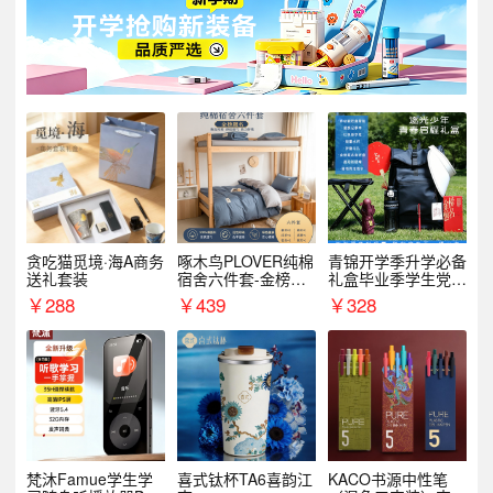
贪吃猫觅境·海A商务
啄木鸟PLOVER纯棉
青锦开学季升学必备
送礼套装
宿舍六件套-金榜题
礼盒毕业季学生党户
名
外出行备考装备礼品
￥
288
￥
439
￥
328
梵沐Famue学生学
喜式钛杯TA6喜韵江
KACO书源中性笔