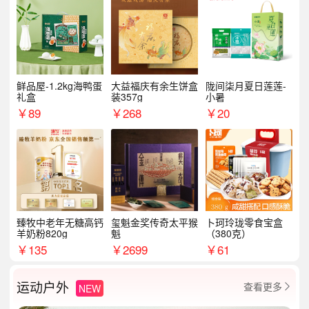
鲜品屋-1.2kg海鸭蛋
大益福庆有余生饼盒
陇间柒月夏日莲莲-
礼盒
装357g
小暑
￥
89
￥
268
￥
20
臻牧中老年无糖高钙
玺魁金奖传奇太平猴
卜珂玲珑零食宝盒
羊奶粉820g
魁
（380克）
￥
135
￥
2699
￥
61
运动户外
查看更多
NEW
