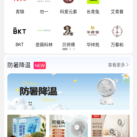
明
青锦
勿一
科爱元素
长青兔
艾青春
祥
BKT
思薇科林
贝师傅
华祥苑
万春和
防暑降温
查看更多
NEW
