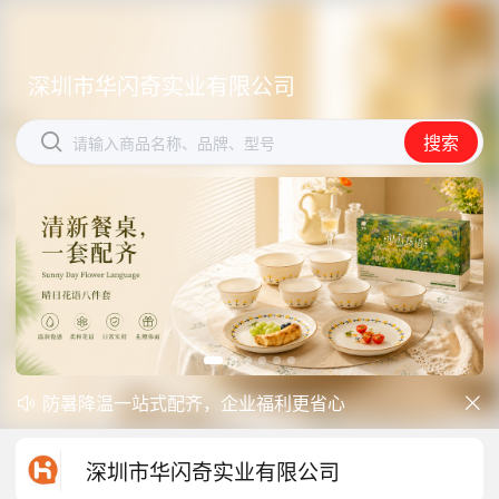
深圳市华闪奇实业有限公司
深圳市华闪奇实业有限公司


搜索
搜索
请输入商品名称、品牌、型号
请输入商品名称、品牌、型号
防暑降温一站式配齐，企业福利更省心
开学季礼品专区现已正式上线！


中秋礼品专区上线｜臻选团圆好礼
深圳市华闪奇实业有限公司