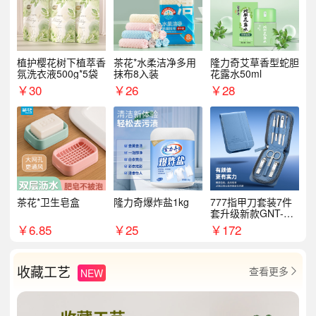
植护樱花树下植萃香
茶花*水柔洁净多用
隆力奇艾草香型蛇胆
氛洗衣液500g*5袋
抹布8入装
花露水50ml
￥
30
￥
26
￥
28
茶花*卫生皂盒
隆力奇爆炸盐1kg
777指甲刀套装7件
套升级新款GNT-PM
072
￥
6.85
￥
25
￥
172
收藏工艺
查看更多
NEW
