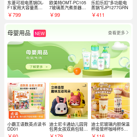
东菱可视电蒸锅DL-
欧美特OMT-PC105
乐扣乐扣*多功能电
F1家用大容量蒸炖
7玻璃蒸汽煮茶器黑
蒸锅*EJP1277GRN
锅
茶泡茶具茶壶花茶壶
￥
799
￥
99
￥
411
母婴用品
查看更多
NEW

小霸王语数英点读书
迪士尼卡通幼儿园背
迪士尼玻璃内胆保温
DD01
包男女孩双肩包轻便
杯吸管杯咖啡杯530
可爱小背包B20107
MLH15135
￥
60
￥
179
￥
116