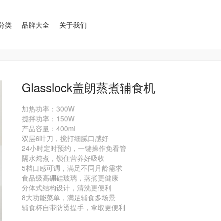
分类
品牌大全
关于我们
Glasslock盖朗蒸煮辅食机
加热功率：300W

搅拌功率：150W

产品容量：400ml

双层6叶刀，搅打细腻口感好

24小时定时预约，一键操作免看管

隔水炖煮，锁住营养好吸收

5档口感可调，满足不同月龄需求

食品级高硼硅玻璃，蒸煮更健康

分体式结构设计，清洗更便利

8大功能菜单，满足辅食多场景
