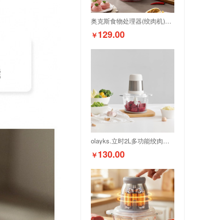
奥克斯食物处理器(绞肉机)JR129
129.00
￥
olayks.立时2L多功能绞肉机OLK-LP-21
130.00
￥