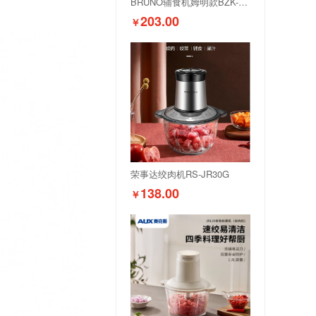
BRUNO辅食机姆明款BZK-FSJ8LB01-MOOMIN
203.00
￥
荣事达绞肉机RS-JR30G
138.00
￥