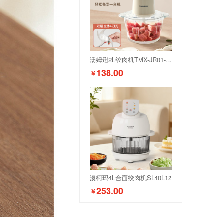
汤姆逊2L绞肉机TMX-JR01-004
138.00
￥
澳柯玛4L合面绞肉机SL40L12
253.00
￥