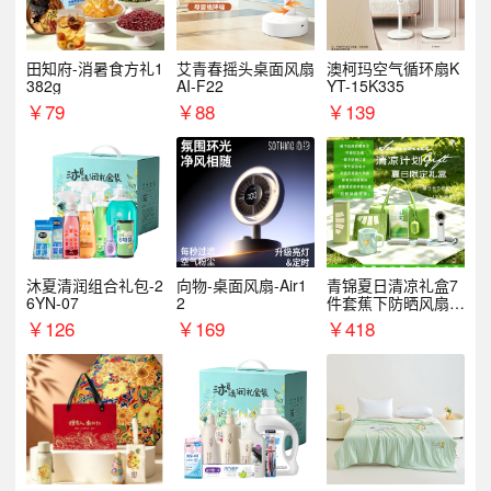
田知府-消暑食方礼1
艾青春摇头桌面风扇
澳柯玛空气循环扇K
382g
AI-F22
YT-15K335
￥
79
￥
88
￥
139
沐夏清润组合礼包-2
向物-桌面风扇-Air1
青锦夏日清凉礼盒7
6YN-07
2
件套蕉下防晒风扇员
工福利端午伴手礼企
￥
126
￥
169
￥
418
业定制