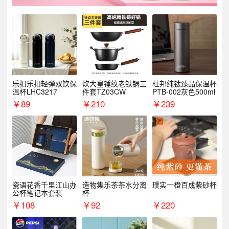
乐扣乐扣轻弹双饮保
炊大皇锤纹老铁锅三
杜邦纯钛臻品保温杯
温杯LHC3217
件套TZ03CW
PTB-002灰色500ml
￥
89
￥
210
￥
239
瓷语花香千里江山办
造物集乐茶茶水分离
璞实一橙百成紫砂杯
公杯笔记本套装
杯
￥
108
￥
92
￥
220