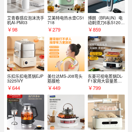
艾青春感应泡沫洗手
艾美特电热水壶CS1
博朗（BRAUN）电
机AI-PM03
718
动剃须刀6系S1200
S
￥
98
￥
279
￥
859
乐扣乐扣电蒸锅EJP
美仕达MS-J08弯头
东菱可视电蒸锅DL-
3225IVY
筋膜枪
F1家用大容量蒸炖
锅
￥
644
￥
449
￥
799