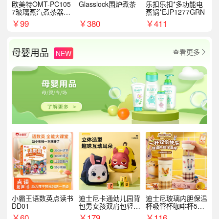
欧美特OMT-PC105
Glasslock围炉煮茶
乐扣乐扣*多功能电
7玻璃蒸汽煮茶器黑
蒸锅*EJP1277GRN
茶泡茶具茶壶花茶壶
￥
99
￥
380
￥
411
母婴用品
查看更多
NEW

小霸王语数英点读书
迪士尼卡通幼儿园背
迪士尼玻璃内胆保温
DD01
包男女孩双肩包轻便
杯吸管杯咖啡杯530
可爱小背包B20107
MLH15135
￥
60
￥
179
￥
116