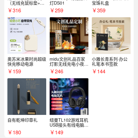
（无线充鼠标垫+飞
灯DS01
宝珠礼盒
利浦音响+乐扣咖啡
￥
316
￥
259
￥
359
杯）
奥苏米冰果时尚超级
midu文创礼品百家
小雅长青系列·办公
快充移动电源
灯影无线充电小夜灯
礼笔本书签款
纪念礼品定制
￥
159
￥
246
￥
144
自有乾坤印章礼
纽曼TL102游戏耳机
USB接头有线电脑耳
机耳麦
￥
180
￥
149