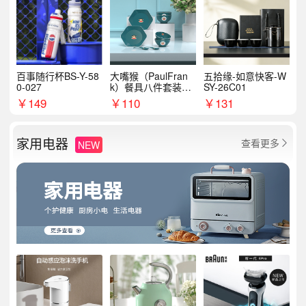
百事随行杯BS-Y-58
大嘴猴（PaulFran
五拾缘-如意快客-W
0-027
k）餐具八件套装HC
SY-26C01
T6007
￥
149
￥
110
￥
131
家用电器
查看更多
NEW
