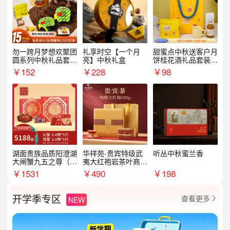
勿一跨月梦想欢聚团
礼享时空【一个月
甜蜜点中秋送客户月
圆系列中秋礼品套装
亮】中秋礼盒
饼桂花酒礼品套装D
企业送客户商务伴手
AL1377
￥
152
￥
228
￥
98
礼
湖面贵族品质阳澄湖
华祥苑-贵宾特级武
听丛中秋蜜兰香
大闸蟹九五之尊（卡
夷大红袍岩茶叶商务
券）5188型
礼盒中秋节送长辈1
￥
1531
￥
490
￥
198
00g
开学季专区
查看更多
NEW
