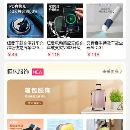
纽曼车载充电器车充
纽曼电动感应无线充
艾青春手持吸车载尘
超级快充汽车C39提
车载支架V003升级
器AI-C01
手拉环
￥
49
￥
118
￥
118
箱包服饰
查看更多
NEW
