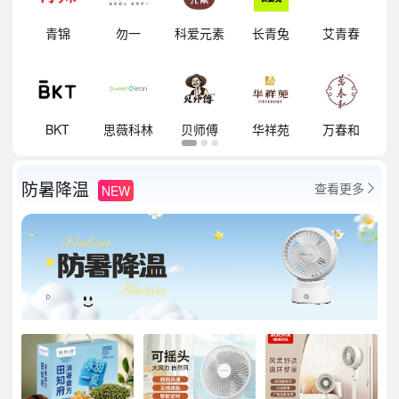
明
青锦
勿一
科爱元素
长青兔
艾青春
祥
BKT
思薇科林
贝师傅
华祥苑
万春和
防暑降温
查看更多
NEW
