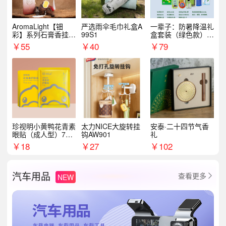
AromaLight【钿
严选雨伞毛巾礼盒A
一辈子：防暑降温礼
彩】系列石膏香挂
99S1
盒套装（绿色款）支
（代发香味随机）
持自由搭配
￥
55
￥
40
￥
79
珍视明小黄鸭花青素
太力NICE大旋转挂
安泰·二十四节气香
眼贴（成人型）7对/
钩AW901
礼
盒
￥
18
￥
27
￥
102
汽车用品
查看更多
NEW
