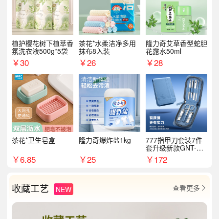
植护樱花树下植萃香
茶花*水柔洁净多用
隆力奇艾草香型蛇胆
氛洗衣液500g*5袋
抹布8入装
花露水50ml
￥
30
￥
26
￥
28
茶花*卫生皂盒
隆力奇爆炸盐1kg
777指甲刀套装7件
套升级新款GNT-PM
072
￥
6.85
￥
25
￥
172
收藏工艺
查看更多
NEW
