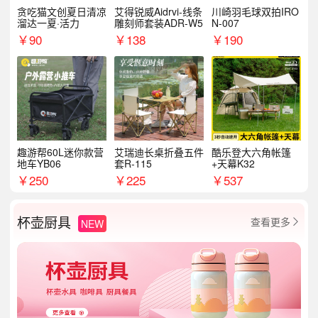
贪吃猫文创夏日清凉
艾得锐威Aidrvi-线条
川崎羽毛球双拍IRO
溜达一夏·活力
雕刻师套装ADR-W5
N-007
￥
90
￥
138
￥
190
趣游帮60L迷你款营
艾瑞迪长桌折叠五件
酷乐登大六角帐篷
地车YB06
套R-115
+天幕K32
￥
250
￥
225
￥
537
杯壶厨具
查看更多
NEW
