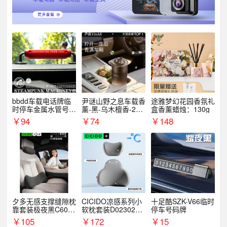
bbdd车载电话牌临
尹谜山野之息车载香
途雅梦幻花园香氛礼
时停车金属水管号码
薰-黑-乌木檀香-200
盒香薰蜡烛：130g
牌可隐藏创意趣味
g
￥
94
￥
74
￥
148
夕多无感支撑缝隙枕
CICIDO凉感系列小
十足酷SZK-V66临时
靠套装极夜黑C6003
软枕套装D023021+
停车号码牌
+C6004
D033031
￥
105
￥
172
￥
15