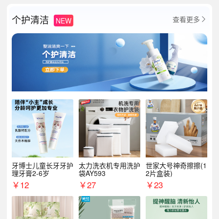
个护清洁
查看更多
NEW

牙博士儿童长牙牙护
太力洗衣机专用洗护
世家大号神奇擦擦(1
理牙膏2-6岁
袋AY593
2片盒装)
￥
12
￥
27
￥
23