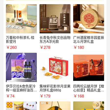
万春和中秋茶礼·桂
长青兔中秋文创品物
广州酒家粮丰园星辰
影望月
东方A浮光款
北斗月饼礼盒
￥
260
￥
278
￥
180
伊莎贝拉&食色家冷
集味轩花影伴月坚果
四两坨云腿月饼【橙
榨一级亚麻籽油百紫
月饼礼盒680g
心如意】精品礼盒4
千红500ml*2礼盒
50g/盒
￥
74
￥
179
￥
168