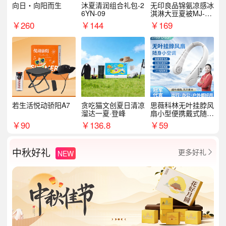
向日・向阳而生
沐夏清润组合礼包-2
无印良品锦氨凉感冰
6YN-09
淇淋大豆夏被MJ-B2
025-0193
￥
260
￥
144
￥
169
若生活悦动骄阳A7
贪吃猫文创夏日清凉
思薇科林无叶挂脖风
溜达一夏·登峰
扇小型便携戴式随身
挂脖子降温神器
￥
90
￥
136.8
￥
59
中秋好礼
更多好礼
NEW
