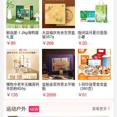
鲜品屋-1.2kg海鸭蛋
大益福庆有余生饼盒
陇间柒月夏日莲莲-
礼盒
装357g
小暑
￥
89
￥
268
￥
20
臻牧中老年无糖高钙
玺魁金奖传奇太平猴
卜珂玲珑零食宝盒
羊奶粉820g
魁
（380克）
￥
135
￥
2699
￥
61
运动户外
查看更多
NEW
