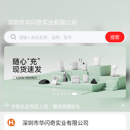
深圳市华闪奇实业有限公司
深圳市华闪奇实业有限公司


搜索
搜索
请输入商品名称、品牌、型号
请输入商品名称、品牌、型号
开学季礼品专区现已正式上线！
中秋礼品专区上线｜臻选团圆好礼


防暑降温一站式配齐，企业福利更省心
深圳市华闪奇实业有限公司