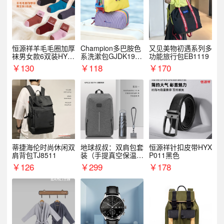
恒源祥羊毛毛圈加厚
Champion多巴胺色
又见美物初遇系列多
袜男女款6双装HYX
系洗漱包GJDK19R
功能旅行包EB1119
068WZ
1
￥
130
￥
118
￥
170
蒂捷海伦时尚休闲双
地球叔叔：双肩包套
恒源祥针扣皮带HYX
肩背包TJ8511
装（手提真空保温杯
P011黑色
+手机挂绳）
￥
126
￥
299
￥
178