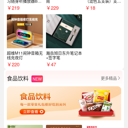
习随身听播放器BL1
南
（混色五支装）支持
5（64G）
logo定制
￥
219
￥
229
￥
18
超维M11闹钟音箱无
瀚岳旭日东升笔记本
线充夜灯
+签字笔
￥
220
￥
47
食品饮料
更多精品
NEW
