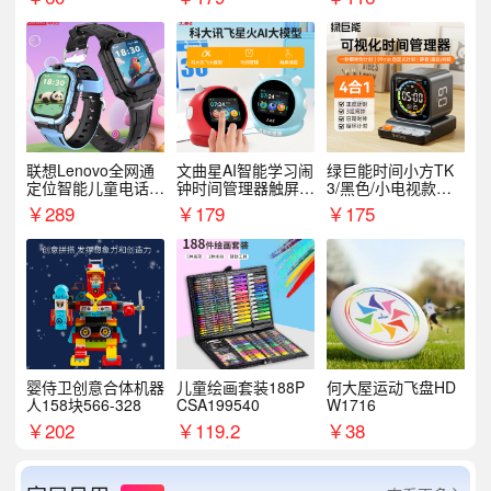
联想Lenovo全网通
文曲星AI智能学习闹
绿巨能时间小方TK
定位智能儿童电话手
钟时间管理器触屏N
3/黑色/小电视款【T
表A1
1pro
K3】
￥
289
￥
179
￥
175
婴侍卫创意合体机器
儿童绘画套装188P
何大屋运动飞盘HD
人158块566-328
CSA199540
W1716
￥
202
￥
119.2
￥
38