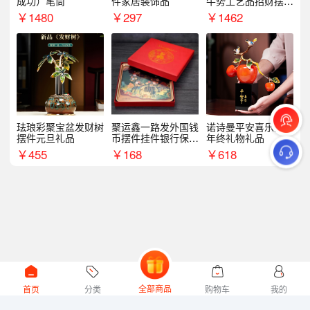
成功）笔筒
件家居装饰品
牛势工艺品招财摆件
银行企业商务上市礼
￥
1480
￥
297
￥
1462
品
珐琅彩聚宝盆发财树
聚运鑫一路发外国钱
诺诗曼平安喜乐摆件
摆件元旦礼品
币摆件挂件银行保险
年终礼物礼品
商务礼
￥
455
￥
168
￥
618
全部商品
首页
分类
购物车
我的
微礼网技术支持