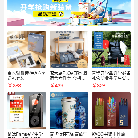
贪吃猫觅境·海A商务
啄木鸟PLOVER纯棉
青锦开学季升学必备
送礼套装
宿舍六件套-金榜题
礼盒毕业季学生党户
名
外出行备考装备礼品
￥
288
￥
439
￥
328
梵沐Famue学生学
喜式钛杯TA6喜韵江
KACO书源中性笔