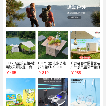
FTLY飞图乐云栖-钛
FTLY飞图乐多功能
旷野会客厅露营套装
黑胶天幕帐篷二合一
拉车箱SNX0200
户外茶具蓝牙音箱灯
TMTZ0201
￥
465
￥
319
￥
288