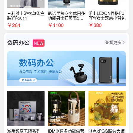
三利雅士浴衣单条盒
尼诺里拉商务休闲多
乐上LEXON百搭PU
装YY-5011
功能男士石英表510
PPY女士双肩小背包
05
￥
264
￥
1100
￥
380
数码办公
查看更多
NEW

瀚岳智享无限系列
IDMIX超多功能露营
派克xPGG联名大师