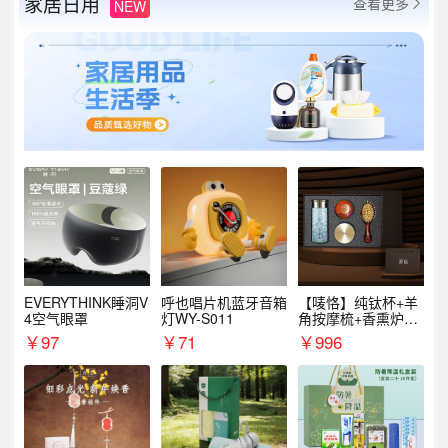
家居日用
查看更多
NEW

EVERYTHINK睡洞V
呼也唱片机蓝牙音箱
【唛恪】纯钛杯+羊
4空气眼罩
灯WY-S011
角按摩梳+香熏炉
+气垫梳
￥
97
￥
71
￥
996