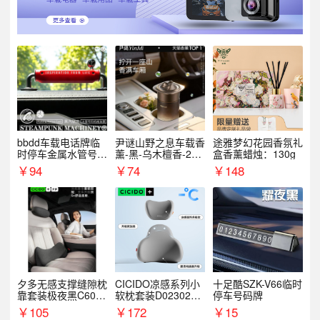
bbdd车载电话牌临
尹谜山野之息车载香
途雅梦幻花园香氛礼
时停车金属水管号码
薰-黑-乌木檀香-200
盒香薰蜡烛：130g
牌可隐藏创意趣味
g
￥
94
￥
74
￥
148
夕多无感支撑缝隙枕
CICIDO凉感系列小
十足酷SZK-V66临时
靠套装极夜黑C6003
软枕套装D023021+
停车号码牌
+C6004
D033031
￥
105
￥
172
￥
15