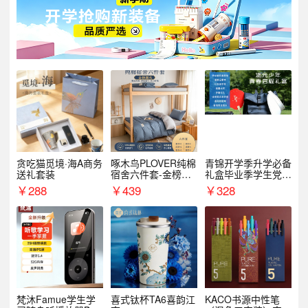
贪吃猫觅境·海A商务
啄木鸟PLOVER纯棉
青锦开学季升学必备
送礼套装
宿舍六件套-金榜题
礼盒毕业季学生党户
名
外出行备考装备礼品
￥
288
￥
439
￥
328
梵沐Famue学生学
喜式钛杯TA6喜韵江
KACO书源中性笔