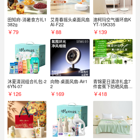
田知府-消暑食方礼1
艾青春摇头桌面风扇
澳柯玛空气循环扇K
382g
AI-F22
YT-15K335
￥
79
￥
88
￥
139
沐夏清润组合礼包-2
向物-桌面风扇-Air1
青锦夏日清凉礼盒7
6YN-07
2
件套蕉下防晒风扇员
工福利端午伴手礼企
￥
126
￥
169
￥
418
业定制