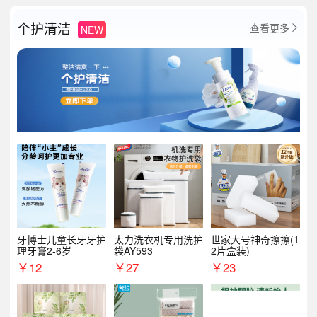
个护清洁
查看更多
NEW

牙博士儿童长牙牙护
太力洗衣机专用洗护
世家大号神奇擦擦(1
理牙膏2-6岁
袋AY593
2片盒装)
￥
12
￥
27
￥
23