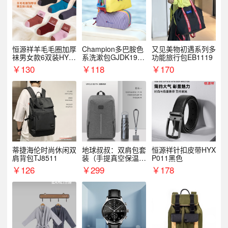
恒源祥羊毛毛圈加厚
Champion多巴胺色
又见美物初遇系列多
袜男女款6双装HYX
系洗漱包GJDK19R
功能旅行包EB1119
068WZ
1
￥
130
￥
118
￥
170
蒂捷海伦时尚休闲双
地球叔叔：双肩包套
恒源祥针扣皮带HYX
肩背包TJ8511
装（手提真空保温杯
P011黑色
+手机挂绳）
￥
126
￥
299
￥
178