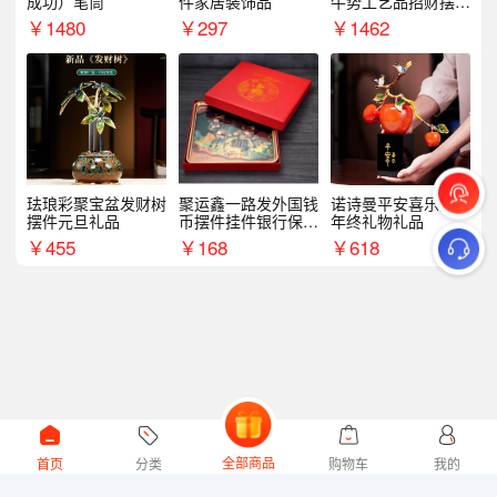
成功）笔筒
件家居装饰品
牛势工艺品招财摆件
银行企业商务上市礼
￥
1480
￥
297
￥
1462
品
珐琅彩聚宝盆发财树
聚运鑫一路发外国钱
诺诗曼平安喜乐摆件
摆件元旦礼品
币摆件挂件银行保险
年终礼物礼品
商务礼
￥
455
￥
168
￥
618
全部商品
首页
分类
购物车
我的
微礼网技术支持