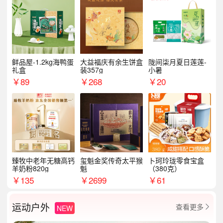
鲜品屋-1.2kg海鸭蛋
大益福庆有余生饼盒
陇间柒月夏日莲莲-
礼盒
装357g
小暑
￥
89
￥
268
￥
20
臻牧中老年无糖高钙
玺魁金奖传奇太平猴
卜珂玲珑零食宝盒
羊奶粉820g
魁
（380克）
￥
135
￥
2699
￥
61
运动户外
查看更多
NEW
