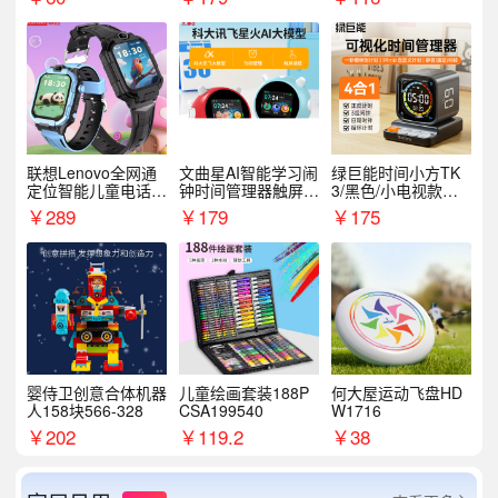
联想Lenovo全网通
文曲星AI智能学习闹
绿巨能时间小方TK
定位智能儿童电话手
钟时间管理器触屏N
3/黑色/小电视款【T
表A1
1pro
K3】
￥
289
￥
179
￥
175
婴侍卫创意合体机器
儿童绘画套装188P
何大屋运动飞盘HD
人158块566-328
CSA199540
W1716
￥
202
￥
119.2
￥
38