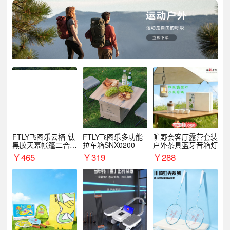
FTLY飞图乐云栖-钛
FTLY飞图乐多功能
旷野会客厅露营套装
黑胶天幕帐篷二合一
拉车箱SNX0200
户外茶具蓝牙音箱灯
TMTZ0201
￥
465
￥
319
￥
288