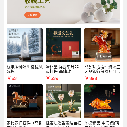
极地物种冰川棱镜风
清朴堂·祥云望月非
马到功成摆件琉璃工
暴瓶
遗杆秤-基础款
艺品银行保险开门红
周年庆典伴手礼表彰
￥
63
￥
539
￥
398
礼品
罗比罗丹摆件（马到
轻奢浪漫香薰烛台摆
鼎盛精品(中号)琉璃