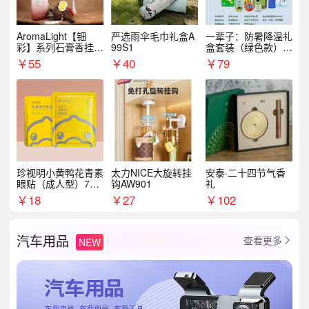
AromaLight【钿
严选雨伞毛巾礼盒A
一辈子：防暑降温礼
彩】系列石膏香挂
99S1
盒套装（绿色款）支
（代发香味随机）
持自由搭配
￥
55
￥
40
￥
79
珍视明小黄鸭花青素
太力NICE大旋转挂
安泰·二十四节气香
眼贴（成人型）7对/
钩AW901
礼
盒
￥
18
￥
27
￥
102
汽车用品
查看更多
NEW
