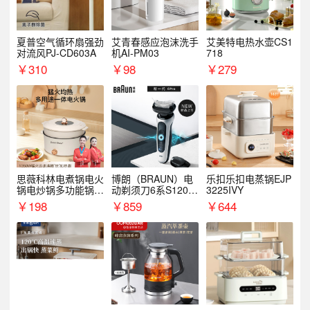
夏普空气循环扇强劲
艾青春感应泡沫洗手
艾美特电热水壶CS1
对流风PJ-CD603A
机AI-PM03
718
￥
310
￥
98
￥
279
思薇科林电煮锅电火
博朗（BRAUN）电
乐扣乐扣电蒸锅EJP
锅电炒锅多功能锅电
动剃须刀6系S1200
3225IVY
热锅泡面小电锅
S
￥
198
￥
859
￥
644