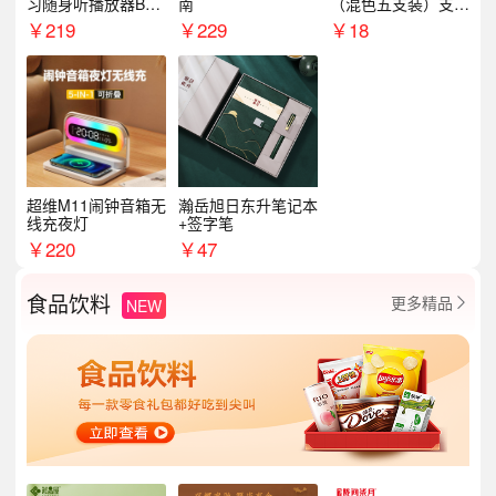
习随身听播放器BL1
南
（混色五支装）支持
5（64G）
logo定制
￥
219
￥
229
￥
18
超维M11闹钟音箱无
瀚岳旭日东升笔记本
线充夜灯
+签字笔
￥
220
￥
47
食品饮料
更多精品
NEW
