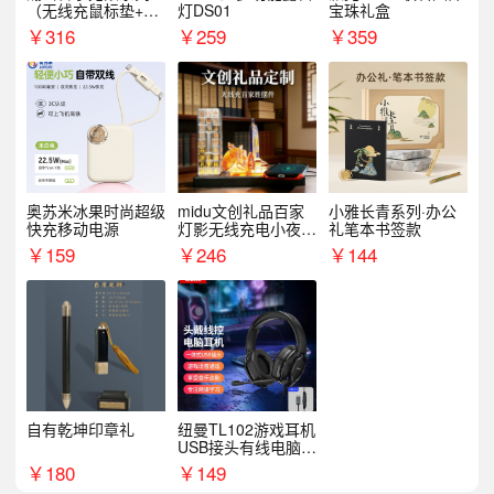
（无线充鼠标垫+飞
灯DS01
宝珠礼盒
利浦音响+乐扣咖啡
￥
316
￥
259
￥
359
杯）
奥苏米冰果时尚超级
midu文创礼品百家
小雅长青系列·办公
快充移动电源
灯影无线充电小夜灯
礼笔本书签款
纪念礼品定制
￥
159
￥
246
￥
144
自有乾坤印章礼
纽曼TL102游戏耳机
USB接头有线电脑耳
机耳麦
￥
180
￥
149