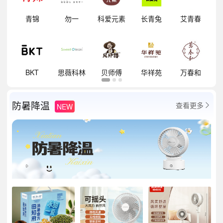
明
青锦
勿一
科爱元素
长青兔
艾青春
祥
BKT
思薇科林
贝师傅
华祥苑
万春和
防暑降温
查看更多
NEW
