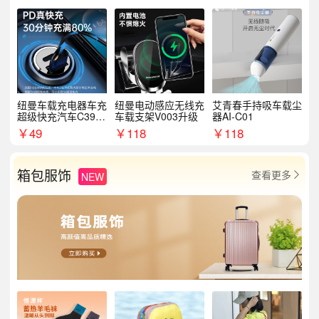
纽曼车载充电器车充
纽曼电动感应无线充
艾青春手持吸车载尘
超级快充汽车C39提
车载支架V003升级
器AI-C01
手拉环
￥
49
￥
118
￥
118
箱包服饰
查看更多
NEW
