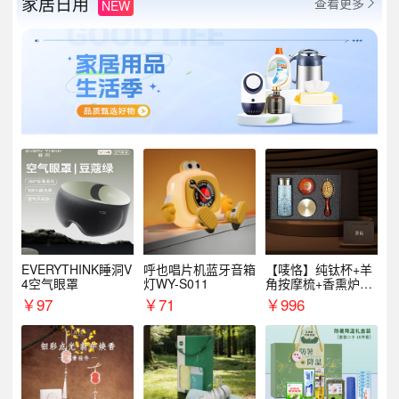
家居日用
查看更多
NEW

EVERYTHINK睡洞V
呼也唱片机蓝牙音箱
【唛恪】纯钛杯+羊
4空气眼罩
灯WY-S011
角按摩梳+香熏炉
+气垫梳
￥
97
￥
71
￥
996