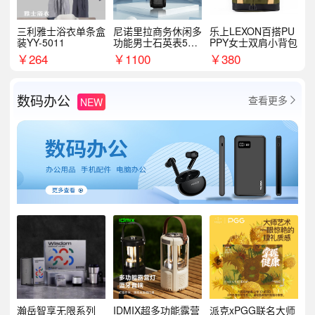
三利雅士浴衣单条盒
尼诺里拉商务休闲多
乐上LEXON百搭PU
装YY-5011
功能男士石英表510
PPY女士双肩小背包
05
￥
264
￥
1100
￥
380
数码办公
查看更多
NEW

瀚岳智享无限系列
IDMIX超多功能露营
派克xPGG联名大师