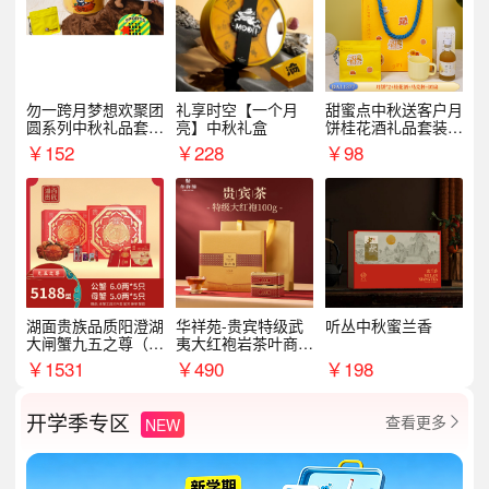
勿一跨月梦想欢聚团
礼享时空【一个月
甜蜜点中秋送客户月
圆系列中秋礼品套装
亮】中秋礼盒
饼桂花酒礼品套装D
企业送客户商务伴手
AL1377
￥
152
￥
228
￥
98
礼
湖面贵族品质阳澄湖
华祥苑-贵宾特级武
听丛中秋蜜兰香
大闸蟹九五之尊（卡
夷大红袍岩茶叶商务
券）5188型
礼盒中秋节送长辈1
￥
1531
￥
490
￥
198
00g
开学季专区
查看更多
NEW
