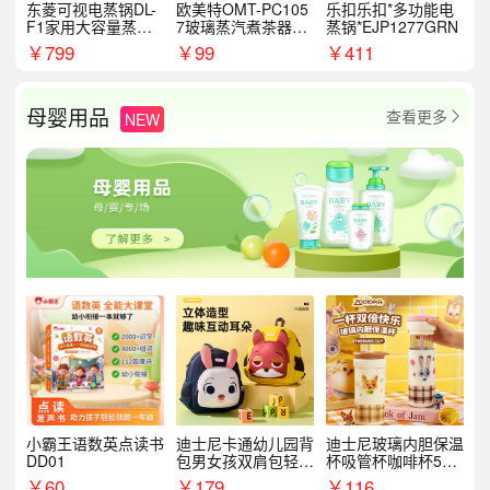
东菱可视电蒸锅DL-
欧美特OMT-PC105
乐扣乐扣*多功能电
F1家用大容量蒸炖
7玻璃蒸汽煮茶器黑
蒸锅*EJP1277GRN
锅
茶泡茶具茶壶花茶壶
￥
799
￥
99
￥
411
母婴用品
查看更多
NEW

小霸王语数英点读书
迪士尼卡通幼儿园背
迪士尼玻璃内胆保温
DD01
包男女孩双肩包轻便
杯吸管杯咖啡杯530
可爱小背包B20107
MLH15135
￥
60
￥
179
￥
116