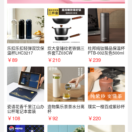
乐扣乐扣轻弹双饮保
炊大皇锤纹老铁锅三
杜邦纯钛臻品保温杯
温杯LHC3217
件套TZ03CW
PTB-002灰色500ml
￥
89
￥
210
￥
239
瓷语花香千里江山办
造物集乐茶茶水分离
璞实一橙百成紫砂杯
公杯笔记本套装
杯
￥
108
￥
92
￥
220