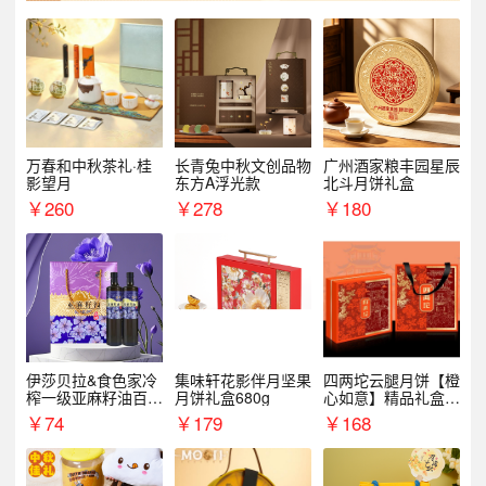
万春和中秋茶礼·桂
长青兔中秋文创品物
广州酒家粮丰园星辰
影望月
东方A浮光款
北斗月饼礼盒
￥
260
￥
278
￥
180
伊莎贝拉&食色家冷
集味轩花影伴月坚果
四两坨云腿月饼【橙
榨一级亚麻籽油百紫
月饼礼盒680g
心如意】精品礼盒4
千红500ml*2礼盒
50g/盒
￥
74
￥
179
￥
168