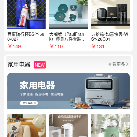
百事随行杯BS-Y-58
大嘴猴（PaulFran
五拾缘-如意快客-W
0-027
k）餐具八件套装HC
SY-26C01
T6007
￥
149
￥
110
￥
131
家用电器
查看更多
NEW
