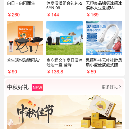
向日・向阳而生
沐夏清润组合礼包-2
无印良品锦氨凉感冰
6YN-09
淇淋大豆夏被MJ-B2
025-0193
￥
260
￥
144
￥
169
若生活悦动骄阳A7
贪吃猫文创夏日清凉
思薇科林无叶挂脖风
溜达一夏·登峰
扇小型便携戴式随身
挂脖子降温神器
￥
90
￥
136.8
￥
59
中秋好礼
更多好礼
NEW
