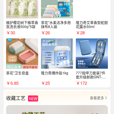
植护樱花树下植萃香
茶花*水柔洁净多用
隆力奇艾草香型蛇胆
氛洗衣液500g*5袋
抹布8入装
花露水50ml
￥
30
￥
26
￥
28
茶花*卫生皂盒
隆力奇爆炸盐1kg
777指甲刀套装7件
套升级新款GNT-PM
072
￥
6.85
￥
25
￥
172
收藏工艺
查看更多
NEW
