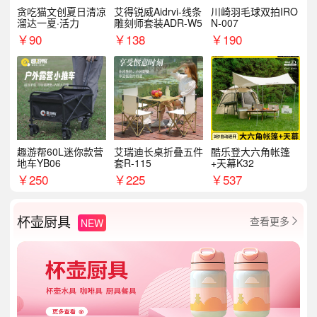
贪吃猫文创夏日清凉
艾得锐威Aidrvi-线条
川崎羽毛球双拍IRO
溜达一夏·活力
雕刻师套装ADR-W5
N-007
￥
90
￥
138
￥
190
趣游帮60L迷你款营
艾瑞迪长桌折叠五件
酷乐登大六角帐篷
地车YB06
套R-115
+天幕K32
￥
250
￥
225
￥
537
杯壶厨具
查看更多
NEW
