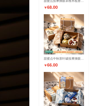
甜蜜点按摩捶眼罩檀木梳香薰石伴手礼套装DAL1355
68.00
￥
甜蜜点中秋茶叶罐按摩捶眼罩檀木梳礼盒套装DAL1345
66.00
￥