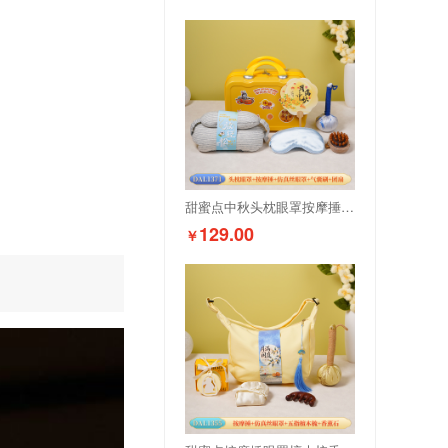
甜蜜点中秋头枕眼罩按摩捶实用伴手礼套装DAL1371
129.00
￥