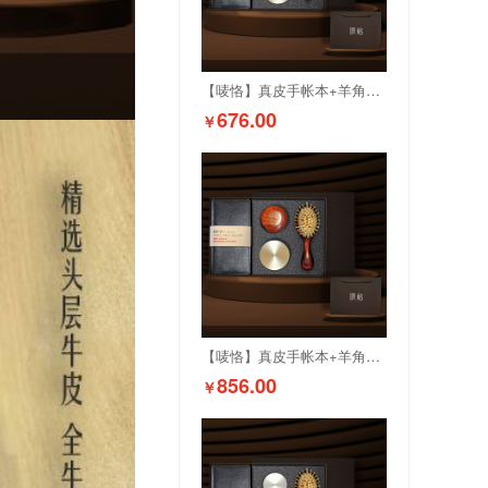
【唛恪】真皮手帐本+羊角按摩梳+香熏二件+檀木水笔
676.00
￥
【唛恪】真皮手帐本+羊角按摩梳+香熏二件+羊角气垫梳组合
856.00
￥