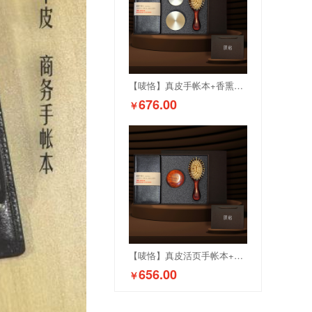
【唛恪】真皮手帐本+香熏二件套+红木羊角气垫梳
676.00
￥
【唛恪】真皮活页手帐本+羊角按摩梳+羊角气垫梳
656.00
￥