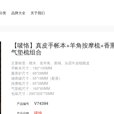
分类
品牌大全
关于我们
【唛恪】真皮手帐本+羊角按摩梳+香
气垫梳组合
主要材质：檀木、老羊角、黄铜、头层牛皮植鞣皮

手帐本尺寸：182*105MM

薰香炉尺寸：68*28MM

储香罐尺寸：55*18MM（配香）

按摩梳尺寸：65*58MM

气垫梳尺寸：160*60MM

V74394
产品编号
唛恪
产品品牌