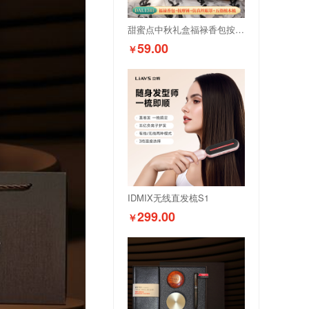
甜蜜点中秋礼盒福禄香包按摩锤眼罩五指檀木梳DAL1341
59.00
￥
IDMIX无线直发梳S1
299.00
￥