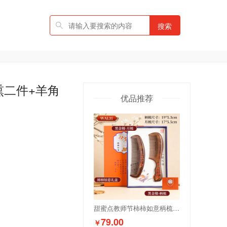
搜索
熏二件+羊角
优品推荐
甜蜜点教师节柿柿如意柄梳+月梳套装WAL31
79.00
￥