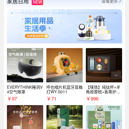
家居日用
查看更多
NEW

EVERYTHINK睡洞V
呼也唱片机蓝牙音箱
【唛恪】纯钛杯+羊
4空气眼罩
灯WY-S011
角按摩梳+香熏炉
+气垫梳
￥
97
￥
71
￥
996