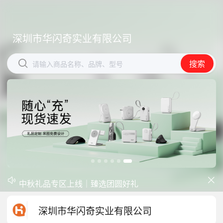
深圳市华闪奇实业有限公司
深圳市华闪奇实业有限公司


搜索
搜索
请输入商品名称、品牌、型号
请输入商品名称、品牌、型号
开学季礼品专区现已正式上线！
中秋礼品专区上线｜臻选团圆好礼


防暑降温一站式配齐，企业福利更省心
深圳市华闪奇实业有限公司