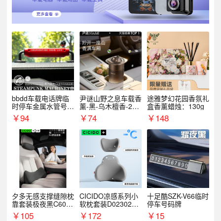
bbdd车载电话牌临
尹谜山野之息车载香
途雅梦幻花园香氛礼
时停车金属水管号码
薰-黑-乌木檀香-200
盒香薰蜡烛：130g
牌可隐藏创意趣味
g
￥
94
￥
74
￥
148
夕多无感支撑缝隙枕
CICIDO凉感系列小
十足酷SZK-V66临时
靠套装极夜黑C6003
软枕套装D023021+
停车号码牌
+C6004
D033031
￥
105
￥
172
￥
15