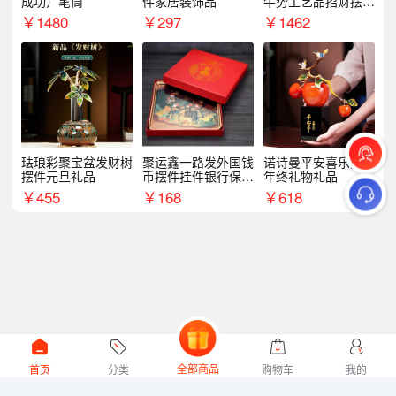
成功）笔筒
件家居装饰品
牛势工艺品招财摆件
银行企业商务上市礼
￥
1480
￥
297
￥
1462
品
珐琅彩聚宝盆发财树
聚运鑫一路发外国钱
诺诗曼平安喜乐摆件
摆件元旦礼品
币摆件挂件银行保险
年终礼物礼品
商务礼
￥
455
￥
168
￥
618
全部商品
首页
分类
购物车
我的
微礼网技术支持