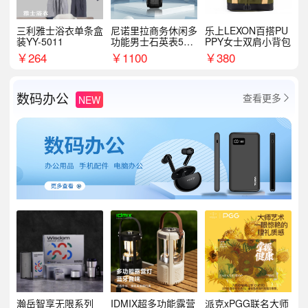
三利雅士浴衣单条盒
尼诺里拉商务休闲多
乐上LEXON百搭PU
装YY-5011
功能男士石英表510
PPY女士双肩小背包
05
￥
264
￥
1100
￥
380
数码办公
查看更多
NEW

瀚岳智享无限系列
IDMIX超多功能露营
派克xPGG联名大师