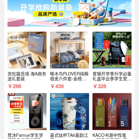
贪吃猫觅境·海A商务
啄木鸟PLOVER纯棉
青锦开学季升学必备
送礼套装
宿舍六件套-金榜题
礼盒毕业季学生党户
名
外出行备考装备礼品
￥
288
￥
439
￥
328
梵沐Famue学生学
喜式钛杯TA6喜韵江
KACO书源中性笔