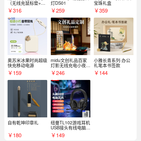
（无线充鼠标垫+飞
灯DS01
宝珠礼盒
利浦音响+乐扣咖啡
￥
316
￥
259
￥
359
杯）
奥苏米冰果时尚超级
midu文创礼品百家
小雅长青系列·办公
快充移动电源
灯影无线充电小夜灯
礼笔本书签款
纪念礼品定制
￥
159
￥
246
￥
144
自有乾坤印章礼
纽曼TL102游戏耳机
USB接头有线电脑耳
机耳麦
￥
180
￥
149