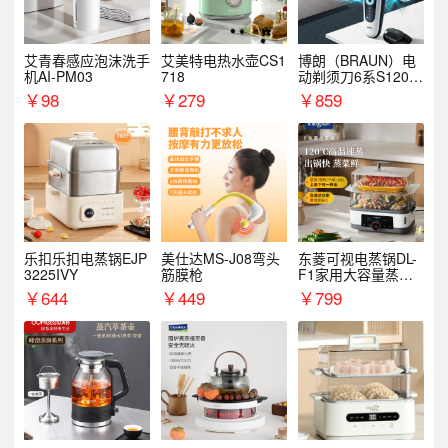
艾青春感应泡沫洗手
艾美特电热水壶CS1
博朗（BRAUN）电
机AI-PM03
718
动剃须刀6系S1200
S
￥
98
￥
279
￥
859
乐扣乐扣电蒸锅EJP
美仕达MS-J08弯头
东菱可视电蒸锅DL-
3225IVY
筋膜枪
F1家用大容量蒸炖
锅
￥
644
￥
449
￥
799