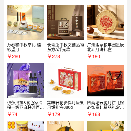
万春和中秋茶礼·桂
长青兔中秋文创品物
广州酒家粮丰园星辰
影望月
东方A浮光款
北斗月饼礼盒
￥
260
￥
278
￥
180
伊莎贝拉&食色家冷
集味轩花影伴月坚果
四两坨云腿月饼【橙
榨一级亚麻籽油百紫
月饼礼盒680g
心如意】精品礼盒4
千红500ml*2礼盒
50g/盒
￥
74
￥
179
￥
168