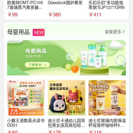
欧美特OMT-PC105
Glasslock围炉煮茶
乐扣乐扣*多功能电
7玻璃蒸汽煮茶器黑
蒸锅*EJP1277GRN
茶泡茶具茶壶花茶壶
￥
99
￥
380
￥
411
母婴用品
查看更多
NEW

小霸王语数英点读书
迪士尼卡通幼儿园背
迪士尼玻璃内胆保温
DD01
包男女孩双肩包轻便
杯吸管杯咖啡杯530
可爱小背包B20107
MLH15135
￥
60
￥
179
￥
116