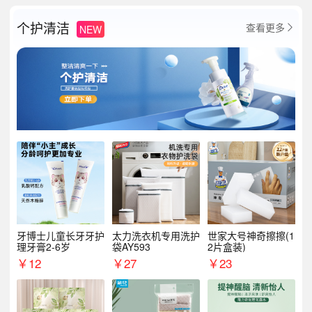
个护清洁
查看更多
NEW

牙博士儿童长牙牙护
太力洗衣机专用洗护
世家大号神奇擦擦(1
理牙膏2-6岁
袋AY593
2片盒装)
￥
12
￥
27
￥
23