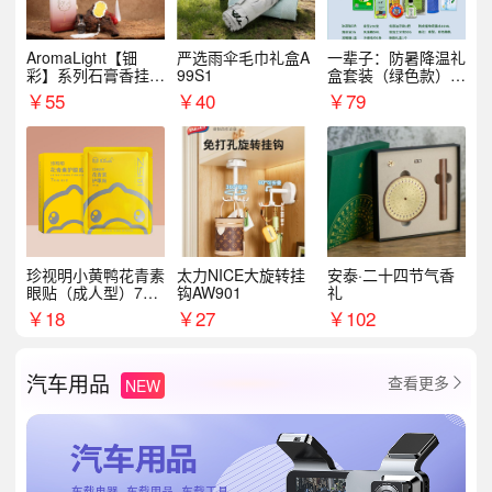
AromaLight【钿
严选雨伞毛巾礼盒A
一辈子：防暑降温礼
彩】系列石膏香挂
99S1
盒套装（绿色款）支
（代发香味随机）
持自由搭配
￥
55
￥
40
￥
79
珍视明小黄鸭花青素
太力NICE大旋转挂
安泰·二十四节气香
眼贴（成人型）7对/
钩AW901
礼
盒
￥
18
￥
27
￥
102
汽车用品
查看更多
NEW
