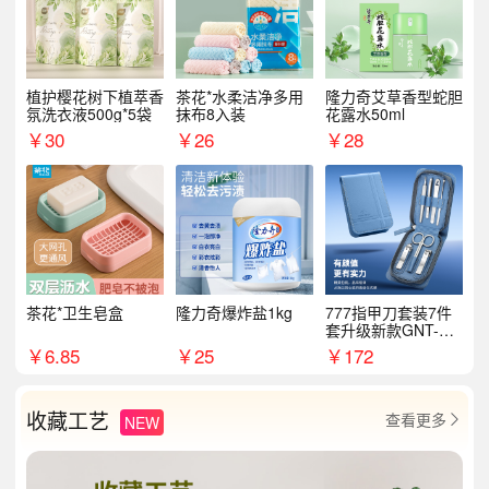
植护樱花树下植萃香
茶花*水柔洁净多用
隆力奇艾草香型蛇胆
氛洗衣液500g*5袋
抹布8入装
花露水50ml
￥
30
￥
26
￥
28
茶花*卫生皂盒
隆力奇爆炸盐1kg
777指甲刀套装7件
套升级新款GNT-PM
072
￥
6.85
￥
25
￥
172
收藏工艺
查看更多
NEW
