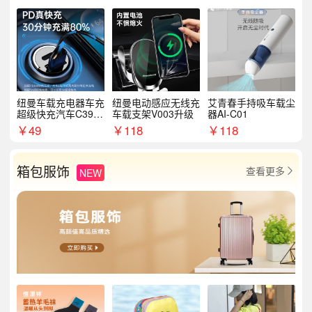
纽曼车载充电器车充
纽曼电动感应无线充
艾青春手持吸车载尘
超级快充汽车C39提
车载支架V003升级
器AI-C01
手拉环
￥
49
￥
118
￥
118
箱包服饰
查看更多
NEW
