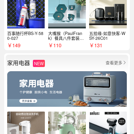
百事随行杯BS-Y-58
大嘴猴（PaulFran
五拾缘-如意快客-W
0-027
k）餐具八件套装HC
SY-26C01
T6007
￥
149
￥
110
￥
131
家用电器
查看更多
NEW
