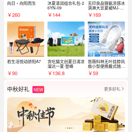
向日・向阳而生
沐夏清润组合礼包-2
无印良品锦氨凉感冰
6YN-09
淇淋大豆夏被MJ-B2
025-0193
￥
260
￥
144
￥
169
若生活悦动骄阳A7
贪吃猫文创夏日清凉
思薇科林无叶挂脖风
溜达一夏·登峰
扇小型便携戴式随身
挂脖子降温神器
￥
90
￥
136.8
￥
59
中秋好礼
更多好礼
NEW
