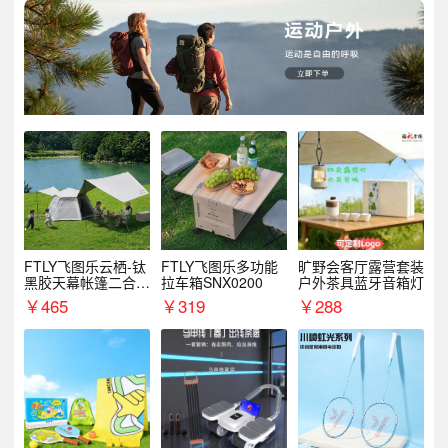
FTLY飞图乐云栖-钛
FTLY飞图乐多功能
旷野会客厅露营套装
黑胶天幕帐篷二合一
拉车箱SNX0200
户外茶具蓝牙音箱灯
TMTZ0201
￥
465
￥
319
￥
288