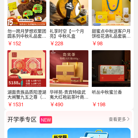
勿一跨月梦想欢聚团
礼享时空【一个月
甜蜜点中秋送客户月
圆系列中秋礼品套装
亮】中秋礼盒
饼桂花酒礼品套装D
企业送客户商务伴手
AL1377
￥
152
￥
228
￥
98
礼
湖面贵族品质阳澄湖
华祥苑-贵宾特级武
听丛中秋蜜兰香
大闸蟹九五之尊（卡
夷大红袍岩茶叶商务
券）5188型
礼盒中秋节送长辈1
￥
1531
￥
490
￥
198
00g
开学季专区
查看更多
NEW
