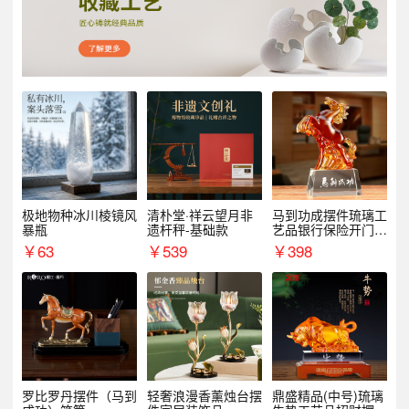
极地物种冰川棱镜风
清朴堂·祥云望月非
马到功成摆件琉璃工
暴瓶
遗杆秤-基础款
艺品银行保险开门红
周年庆典伴手礼表彰
￥
63
￥
539
￥
398
礼品
罗比罗丹摆件（马到
轻奢浪漫香薰烛台摆
鼎盛精品(中号)琉璃