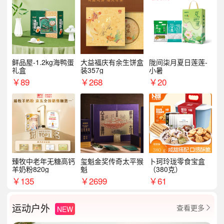
鲜品屋-1.2kg海鸭蛋
大益福庆有余生饼盒
陇间柒月夏日莲莲-
礼盒
装357g
小暑
￥
89
￥
268
￥
20
臻牧中老年无糖高钙
玺魁金奖传奇太平猴
卜珂玲珑零食宝盒
羊奶粉820g
魁
（380克）
￥
135
￥
2699
￥
61
运动户外
查看更多
NEW
