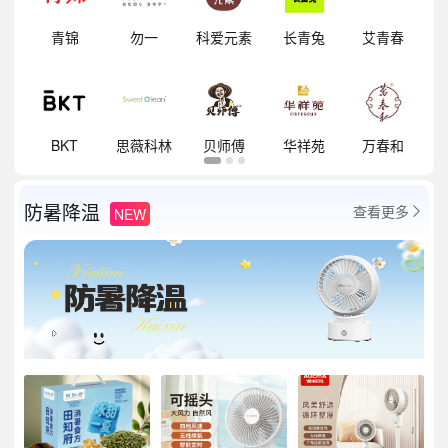
明
青锦
勿一
科爱元素
长青兔
艾青春
祥
BKT
思薇科林
贝师傅
华祥苑
万春和
防暑降温
查看更多
NEW
