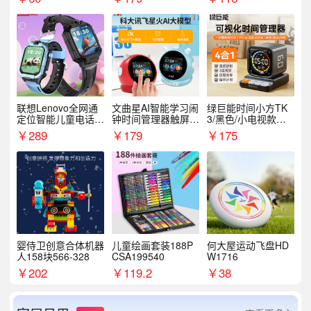
联想Lenovo全网通
文曲星AI智能学习闹
绿巨能时间小方TK
定位智能儿童电话手
钟时间管理器触屏N
3/黑色/小电视款【T
表A1
1pro
K3】
￥
289
￥
179
￥
175
婴侍卫创意合体机器
儿童绘画套装188P
何大屋运动飞盘HD
人158块566-328
CSA199540
W1716
￥
202
￥
119.2
￥
38