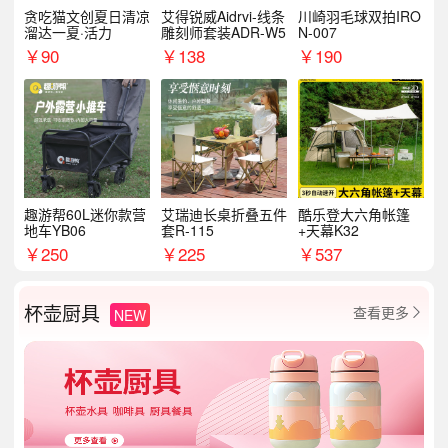
贪吃猫文创夏日清凉
艾得锐威Aidrvi-线条
川崎羽毛球双拍IRO
溜达一夏·活力
雕刻师套装ADR-W5
N-007
￥
90
￥
138
￥
190
趣游帮60L迷你款营
艾瑞迪长桌折叠五件
酷乐登大六角帐篷
地车YB06
套R-115
+天幕K32
￥
250
￥
225
￥
537
杯壶厨具
查看更多
NEW
