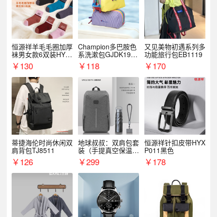
恒源祥羊毛毛圈加厚
Champion多巴胺色
又见美物初遇系列多
袜男女款6双装HYX
系洗漱包GJDK19R
功能旅行包EB1119
068WZ
1
￥
130
￥
118
￥
170
蒂捷海伦时尚休闲双
地球叔叔：双肩包套
恒源祥针扣皮带HYX
肩背包TJ8511
装（手提真空保温杯
P011黑色
+手机挂绳）
￥
126
￥
299
￥
178