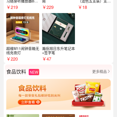
习随身听播放器BL1
南
（混色五支装）支持
5（64G）
logo定制
￥
219
￥
229
￥
18
超维M11闹钟音箱无
瀚岳旭日东升笔记本
线充夜灯
+签字笔
￥
220
￥
47
食品饮料
更多精品
NEW
