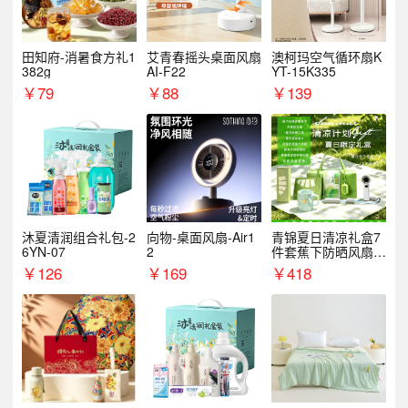
田知府-消暑食方礼1
艾青春摇头桌面风扇
澳柯玛空气循环扇K
382g
AI-F22
YT-15K335
￥
79
￥
88
￥
139
沐夏清润组合礼包-2
向物-桌面风扇-Air1
青锦夏日清凉礼盒7
6YN-07
2
件套蕉下防晒风扇员
工福利端午伴手礼企
￥
126
￥
169
￥
418
业定制