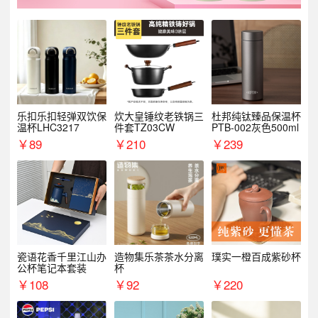
乐扣乐扣轻弹双饮保
炊大皇锤纹老铁锅三
杜邦纯钛臻品保温杯
温杯LHC3217
件套TZ03CW
PTB-002灰色500ml
￥
89
￥
210
￥
239
瓷语花香千里江山办
造物集乐茶茶水分离
璞实一橙百成紫砂杯
公杯笔记本套装
杯
￥
108
￥
92
￥
220