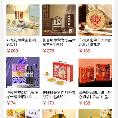
万春和中秋茶礼·桂
长青兔中秋文创品物
广州酒家粮丰园星辰
影望月
东方A浮光款
北斗月饼礼盒
￥
260
￥
278
￥
180
伊莎贝拉&食色家冷
集味轩花影伴月坚果
四两坨云腿月饼【橙
榨一级亚麻籽油百紫
月饼礼盒680g
心如意】精品礼盒4
千红500ml*2礼盒
50g/盒
￥
74
￥
179
￥
168