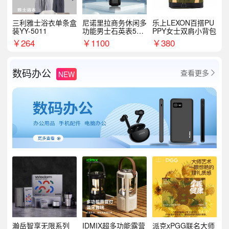
三利雅士浴衣单条盒
尼诺里拉商务休闲多
乐上LEXON百搭PU
装YY-5011
功能男士石英表510
PPY女士双肩小背包
05
￥
264
￥
1100
￥
380
数码办公
查看更多
NEW

瀚岳智享无限系列
IDMIX超多功能露营
派克xPGG联名大师