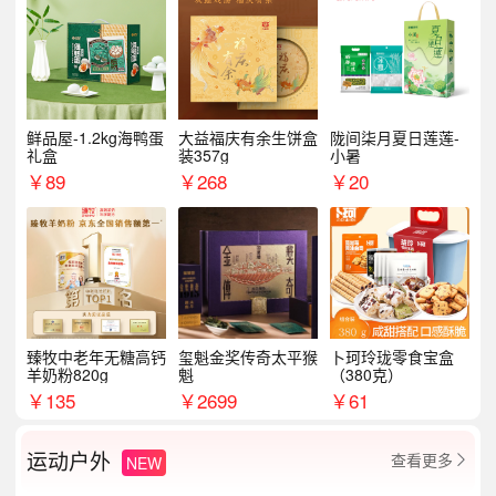
鲜品屋-1.2kg海鸭蛋
大益福庆有余生饼盒
陇间柒月夏日莲莲-
礼盒
装357g
小暑
￥
89
￥
268
￥
20
臻牧中老年无糖高钙
玺魁金奖传奇太平猴
卜珂玲珑零食宝盒
羊奶粉820g
魁
（380克）
￥
135
￥
2699
￥
61
运动户外
查看更多
NEW
