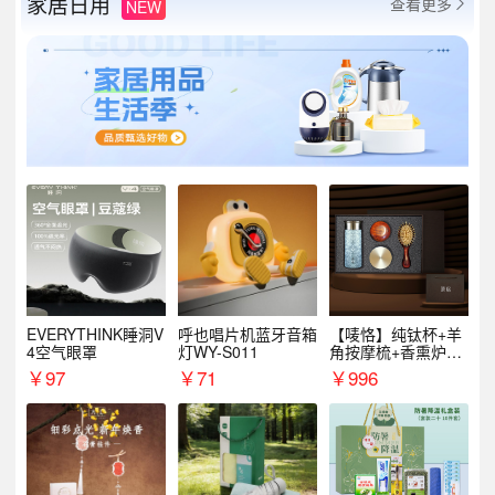
家居日用
查看更多
NEW

EVERYTHINK睡洞V
呼也唱片机蓝牙音箱
【唛恪】纯钛杯+羊
4空气眼罩
灯WY-S011
角按摩梳+香熏炉
+气垫梳
￥
97
￥
71
￥
996