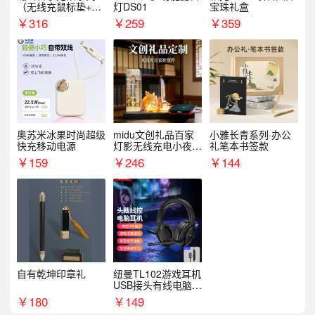
（无线充鼠标垫+飞
灯DS01
宝珠礼盒
利浦音响+乐扣咖啡
￥
316
￥
259
￥
359
杯）
奥苏米冰果时尚超级
midu文创礼品百家
小雅长青系列·办公
快充移动电源
灯影无线充电小夜灯
礼笔本书签款
纪念礼品定制
￥
159
￥
246
￥
144
自有乾坤印章礼
纽曼TL102游戏耳机
USB接头有线电脑耳
机耳麦
￥
180
￥
149