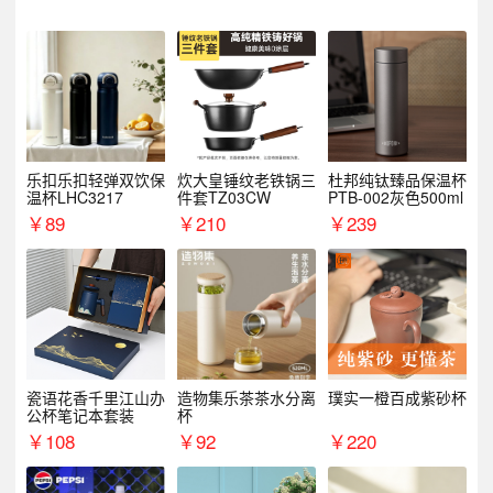
乐扣乐扣轻弹双饮保
炊大皇锤纹老铁锅三
杜邦纯钛臻品保温杯
温杯LHC3217
件套TZ03CW
PTB-002灰色500ml
￥
89
￥
210
￥
239
瓷语花香千里江山办
造物集乐茶茶水分离
璞实一橙百成紫砂杯
公杯笔记本套装
杯
￥
108
￥
92
￥
220