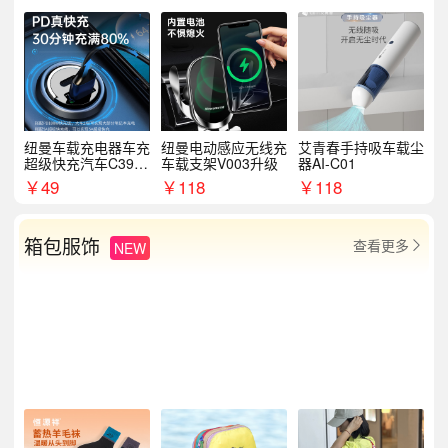
纽曼车载充电器车充
纽曼电动感应无线充
艾青春手持吸车载尘
超级快充汽车C39提
车载支架V003升级
器AI-C01
手拉环
￥
49
￥
118
￥
118
箱包服饰
查看更多
NEW
