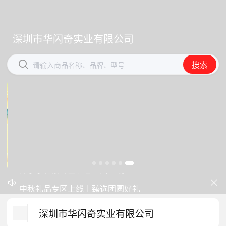
深圳市华闪奇实业有限公司
深圳市华闪奇实业有限公司


搜索
搜索
请输入商品名称、品牌、型号
请输入商品名称、品牌、型号
开学季礼品专区现已正式上线！
中秋礼品专区上线｜臻选团圆好礼


防暑降温一站式配齐，企业福利更省心
深圳市华闪奇实业有限公司