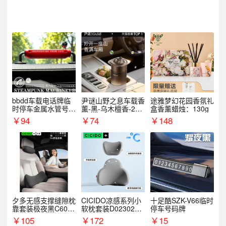
bbdd车载电话牌临
尹谜山野之息车载香
途雅梦幻花园香氛礼
时停车金属水管号码
薰-黑-乌木檀香-200
盒香薰蜡烛：130g
牌可隐藏创意趣味
g
￥
94
￥
74
￥
148
夕多无感支撑缝隙枕
CICIDO凉感系列小
十足酷SZK-V66临时
靠套装极夜黑C6003
软枕套装D023021+
停车号码牌
+C6004
D033031
￥
105
￥
172
￥
15