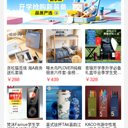
贪吃猫觅境·海A商务
啄木鸟PLOVER纯棉
青锦开学季升学必备
送礼套装
宿舍六件套-金榜题
礼盒毕业季学生党户
名
外出行备考装备礼品
￥
288
￥
439
￥
328
梵沐Famue学生学
喜式钛杯TA6喜韵江
KACO书源中性笔