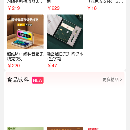
习随身听播放器BL1
南
（混色五支装）支持
5（64G）
logo定制
￥
219
￥
229
￥
18
超维M11闹钟音箱无
瀚岳旭日东升笔记本
线充夜灯
+签字笔
￥
220
￥
47
食品饮料
更多精品
NEW
