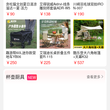
贪吃猫文创夏日清凉
艾得锐威Aidrvi-线条
川崎羽毛球双拍IRO
溜达一夏·活力
雕刻师套装ADR-W5
N-007
￥
90
￥
138
￥
190
趣游帮60L迷你款营
艾瑞迪长桌折叠五件
酷乐登大六角帐篷
地车YB06
套R-115
+天幕K32
￥
250
￥
225
￥
537
杯壶厨具
查看更多
NEW
