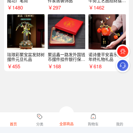
成功）笔筒
件家居装饰品
牛势工艺品招财摆件
银行企业商务上市礼
￥
1480
￥
297
￥
1462
品
珐琅彩聚宝盆发财树
聚运鑫一路发外国钱
诺诗曼平安喜乐摆件
摆件元旦礼品
币摆件挂件银行保险
年终礼物礼品
商务礼
￥
455
￥
168
￥
618
全部商品
首页
分类
购物车
我的
微礼网技术支持