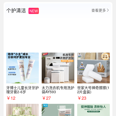
个护清洁
查看更多
NEW

牙博士儿童长牙牙护
太力洗衣机专用洗护
世家大号神奇擦擦(1
理牙膏2-6岁
袋AY593
2片盒装)
￥
12
￥
27
￥
23