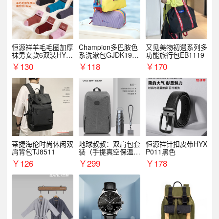
恒源祥羊毛毛圈加厚
Champion多巴胺色
又见美物初遇系列多
袜男女款6双装HYX
系洗漱包GJDK19R
功能旅行包EB1119
068WZ
1
￥
130
￥
118
￥
170
蒂捷海伦时尚休闲双
地球叔叔：双肩包套
恒源祥针扣皮带HYX
肩背包TJ8511
装（手提真空保温杯
P011黑色
+手机挂绳）
￥
126
￥
299
￥
178