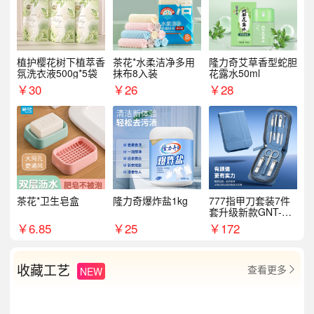
植护樱花树下植萃香
茶花*水柔洁净多用
隆力奇艾草香型蛇胆
氛洗衣液500g*5袋
抹布8入装
花露水50ml
￥
30
￥
26
￥
28
茶花*卫生皂盒
隆力奇爆炸盐1kg
777指甲刀套装7件
套升级新款GNT-PM
072
￥
6.85
￥
25
￥
172
收藏工艺
查看更多
NEW
