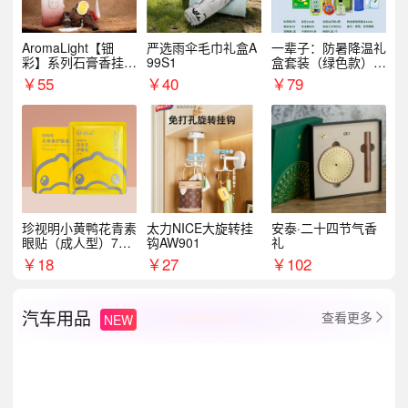
AromaLight【钿
严选雨伞毛巾礼盒A
一辈子：防暑降温礼
彩】系列石膏香挂
99S1
盒套装（绿色款）支
（代发香味随机）
持自由搭配
￥
55
￥
40
￥
79
珍视明小黄鸭花青素
太力NICE大旋转挂
安泰·二十四节气香
眼贴（成人型）7对/
钩AW901
礼
盒
￥
18
￥
27
￥
102
汽车用品
查看更多
NEW
