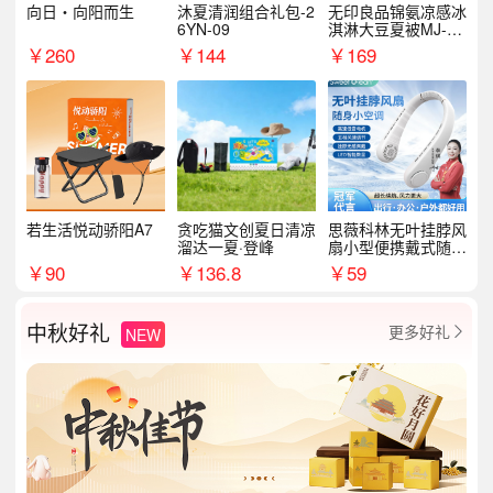
向日・向阳而生
沐夏清润组合礼包-2
无印良品锦氨凉感冰
6YN-09
淇淋大豆夏被MJ-B2
025-0193
￥
260
￥
144
￥
169
若生活悦动骄阳A7
贪吃猫文创夏日清凉
思薇科林无叶挂脖风
溜达一夏·登峰
扇小型便携戴式随身
挂脖子降温神器
￥
90
￥
136.8
￥
59
中秋好礼
更多好礼
NEW
