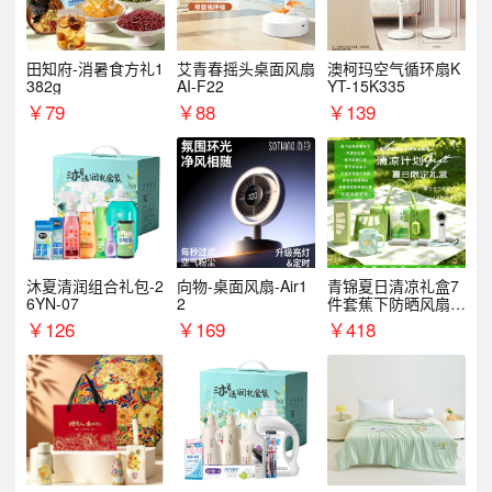
田知府-消暑食方礼1
艾青春摇头桌面风扇
澳柯玛空气循环扇K
382g
AI-F22
YT-15K335
￥
79
￥
88
￥
139
沐夏清润组合礼包-2
向物-桌面风扇-Air1
青锦夏日清凉礼盒7
6YN-07
2
件套蕉下防晒风扇员
工福利端午伴手礼企
￥
126
￥
169
￥
418
业定制