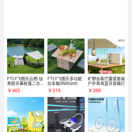
FTLY飞图乐云栖-钛
FTLY飞图乐多功能
旷野会客厅露营套装
黑胶天幕帐篷二合一
拉车箱SNX0200
户外茶具蓝牙音箱灯
TMTZ0201
￥
465
￥
319
￥
288