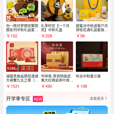
勿一跨月梦想欢聚团
礼享时空【一个月
甜蜜点中秋送客户月
圆系列中秋礼品套装
亮】中秋礼盒
饼桂花酒礼品套装D
企业送客户商务伴手
AL1377
￥
152
￥
228
￥
98
礼
湖面贵族品质阳澄湖
华祥苑-贵宾特级武
听丛中秋蜜兰香
大闸蟹九五之尊（卡
夷大红袍岩茶叶商务
券）5188型
礼盒中秋节送长辈1
￥
1531
￥
490
￥
198
00g
开学季专区
查看更多
NEW
