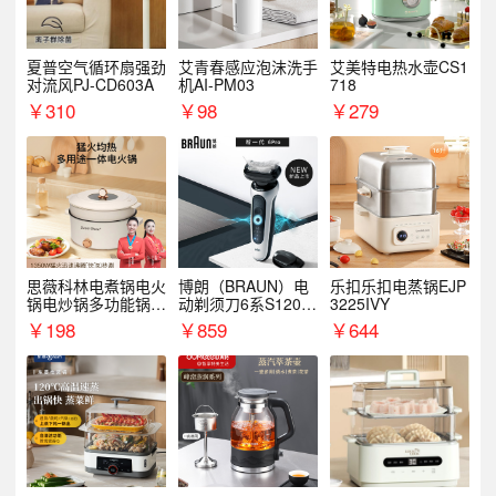
夏普空气循环扇强劲
艾青春感应泡沫洗手
艾美特电热水壶CS1
对流风PJ-CD603A
机AI-PM03
718
￥
310
￥
98
￥
279
思薇科林电煮锅电火
博朗（BRAUN）电
乐扣乐扣电蒸锅EJP
锅电炒锅多功能锅电
动剃须刀6系S1200
3225IVY
热锅泡面小电锅
S
￥
198
￥
859
￥
644