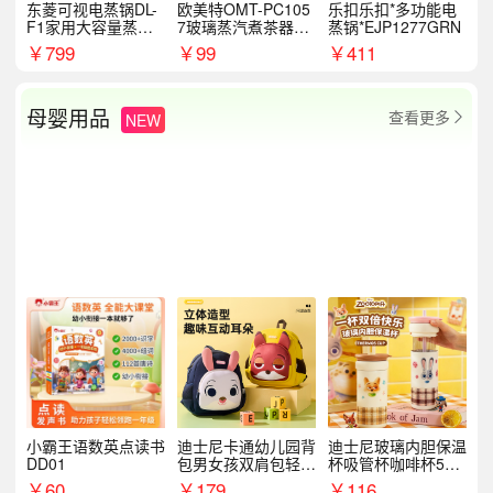
东菱可视电蒸锅DL-
欧美特OMT-PC105
乐扣乐扣*多功能电
F1家用大容量蒸炖
7玻璃蒸汽煮茶器黑
蒸锅*EJP1277GRN
锅
茶泡茶具茶壶花茶壶
￥
799
￥
99
￥
411
母婴用品
查看更多
NEW

小霸王语数英点读书
迪士尼卡通幼儿园背
迪士尼玻璃内胆保温
DD01
包男女孩双肩包轻便
杯吸管杯咖啡杯530
可爱小背包B20107
MLH15135
￥
60
￥
179
￥
116