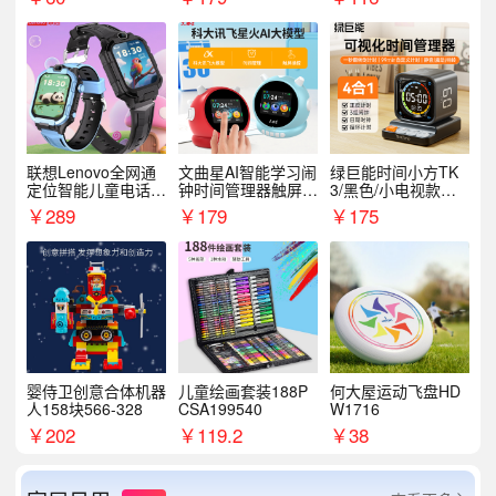
联想Lenovo全网通
文曲星AI智能学习闹
绿巨能时间小方TK
定位智能儿童电话手
钟时间管理器触屏N
3/黑色/小电视款【T
表A1
1pro
K3】
￥
289
￥
179
￥
175
婴侍卫创意合体机器
儿童绘画套装188P
何大屋运动飞盘HD
人158块566-328
CSA199540
W1716
￥
202
￥
119.2
￥
38