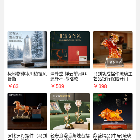
极地物种冰川棱镜风
清朴堂·祥云望月非
马到功成摆件琉璃工
暴瓶
遗杆秤-基础款
艺品银行保险开门红
周年庆典伴手礼表彰
￥
63
￥
539
￥
398
礼品
罗比罗丹摆件（马到
轻奢浪漫香薰烛台摆
鼎盛精品(中号)琉璃