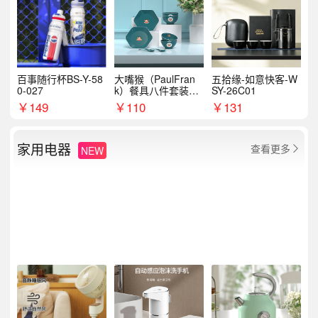
百事随行杯BS-Y-58
大嘴猴（PaulFran
五拾缘-如意快客-W
0-027
k）餐具八件套装HC
SY-26C01
T6007
￥
149
￥
110
￥
131
家用电器
查看更多
NEW
