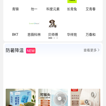
明
青锦
勿一
科爱元素
长青兔
艾青春
祥
BKT
思薇科林
贝师傅
华祥苑
万春和
防暑降温
查看更多
NEW
