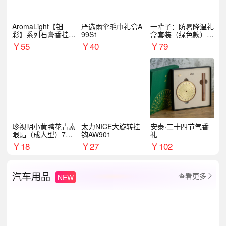
AromaLight【钿
严选雨伞毛巾礼盒A
一辈子：防暑降温礼
彩】系列石膏香挂
99S1
盒套装（绿色款）支
（代发香味随机）
持自由搭配
￥
55
￥
40
￥
79
珍视明小黄鸭花青素
太力NICE大旋转挂
安泰·二十四节气香
眼贴（成人型）7对/
钩AW901
礼
盒
￥
18
￥
27
￥
102
汽车用品
查看更多
NEW
