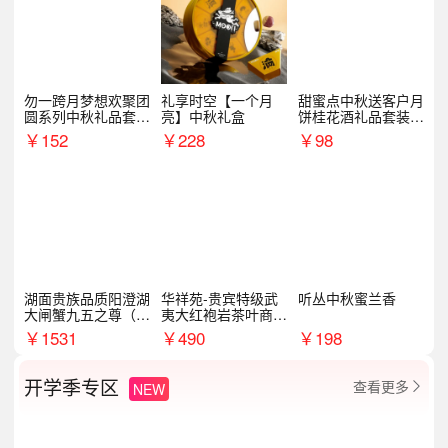
勿一跨月梦想欢聚团
礼享时空【一个月
甜蜜点中秋送客户月
圆系列中秋礼品套装
亮】中秋礼盒
饼桂花酒礼品套装D
企业送客户商务伴手
AL1377
￥
152
￥
228
￥
98
礼
湖面贵族品质阳澄湖
华祥苑-贵宾特级武
听丛中秋蜜兰香
大闸蟹九五之尊（卡
夷大红袍岩茶叶商务
券）5188型
礼盒中秋节送长辈1
￥
1531
￥
490
￥
198
00g
开学季专区
查看更多
NEW
