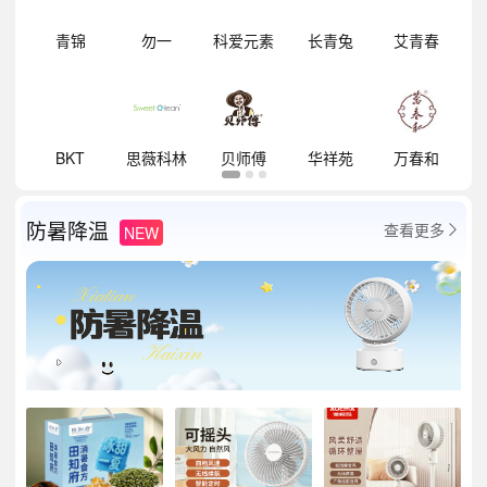
明
青锦
勿一
科爱元素
长青兔
艾青春
祥
BKT
思薇科林
贝师傅
华祥苑
万春和
防暑降温
查看更多
NEW
