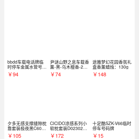
bbdd车载电话牌临
尹谜山野之息车载香
途雅梦幻花园香氛礼
时停车金属水管号码
薰-黑-乌木檀香-200
盒香薰蜡烛：130g
牌可隐藏创意趣味
g
￥
94
￥
74
￥
148
夕多无感支撑缝隙枕
CICIDO凉感系列小
十足酷SZK-V66临时
靠套装极夜黑C6003
软枕套装D023021+
停车号码牌
+C6004
D033031
￥
105
￥
172
￥
15