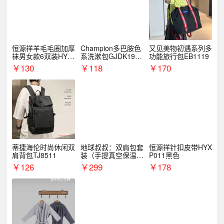
恒源祥羊毛毛圈加厚
Champion多巴胺色
又见美物初遇系列多
袜男女款6双装HYX
系洗漱包GJDK19R
功能旅行包EB1119
068WZ
1
￥
130
￥
118
￥
170
蒂捷海伦时尚休闲双
地球叔叔：双肩包套
恒源祥针扣皮带HYX
肩背包TJ8511
装（手提真空保温杯
P011黑色
+手机挂绳）
￥
126
￥
299
￥
178