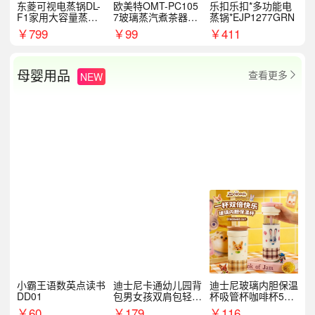
东菱可视电蒸锅DL-
欧美特OMT-PC105
乐扣乐扣*多功能电
F1家用大容量蒸炖
7玻璃蒸汽煮茶器黑
蒸锅*EJP1277GRN
锅
茶泡茶具茶壶花茶壶
￥
799
￥
99
￥
411
母婴用品
查看更多
NEW

小霸王语数英点读书
迪士尼卡通幼儿园背
迪士尼玻璃内胆保温
DD01
包男女孩双肩包轻便
杯吸管杯咖啡杯530
可爱小背包B20107
MLH15135
￥
60
￥
179
￥
116