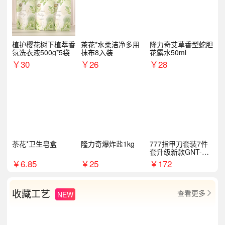
植护樱花树下植萃香
茶花*水柔洁净多用
隆力奇艾草香型蛇胆
氛洗衣液500g*5袋
抹布8入装
花露水50ml
￥
30
￥
26
￥
28
茶花*卫生皂盒
隆力奇爆炸盐1kg
777指甲刀套装7件
套升级新款GNT-PM
072
￥
6.85
￥
25
￥
172
收藏工艺
查看更多
NEW
