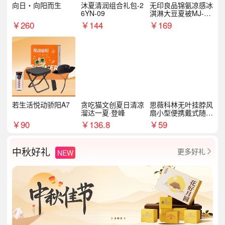
向日・向阳而生
沐夏清润组合礼包-2
无印良品锦氨凉感冰
6YN-09
淇淋大豆夏被MJ-B2
025-0193
￥
260
￥
144
￥
169
若生活悦动骄阳A7
贪吃猫文创夏日清凉
思薇科林无叶挂脖风
溜达一夏·登峰
扇小型便携戴式随身
挂脖子降温神器
￥
90
￥
136.8
￥
59
中秋好礼
更多好礼
NEW
