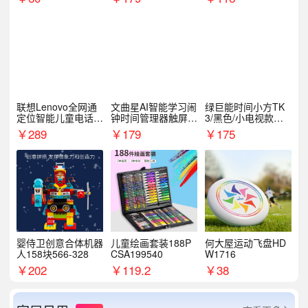
联想Lenovo全网通
文曲星AI智能学习闹
绿巨能时间小方TK
定位智能儿童电话手
钟时间管理器触屏N
3/黑色/小电视款【T
表A1
1pro
K3】
￥
289
￥
179
￥
175
婴侍卫创意合体机器
儿童绘画套装188P
何大屋运动飞盘HD
人158块566-328
CSA199540
W1716
￥
202
￥
119.2
￥
38