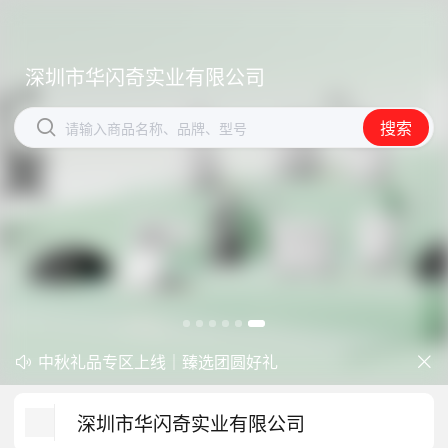
深圳市华闪奇实业有限公司
深圳市华闪奇实业有限公司


搜索
搜索
请输入商品名称、品牌、型号
请输入商品名称、品牌、型号
开学季礼品专区现已正式上线！
中秋礼品专区上线｜臻选团圆好礼


防暑降温一站式配齐，企业福利更省心
深圳市华闪奇实业有限公司