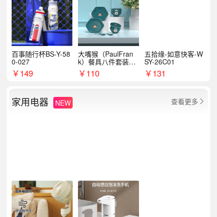
百事随行杯BS-Y-58
大嘴猴（PaulFran
五拾缘-如意快客-W
0-027
k）餐具八件套装HC
SY-26C01
T6007
￥
149
￥
110
￥
131
家用电器
查看更多
NEW
