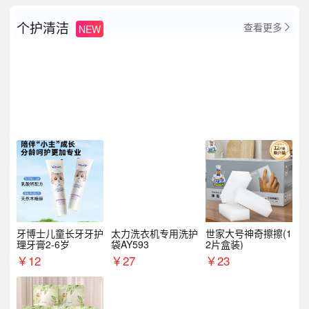
个护清洁
查看更多
NEW

牙博士儿童长牙牙护
太力洗衣机专用洗护
世家大号神奇擦擦(1
理牙膏2-6岁
袋AY593
2片盒装)
￥
12
￥
27
￥
23