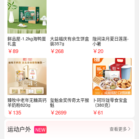
鲜品屋-1.2kg海鸭蛋
大益福庆有余生饼盒
陇间柒月夏日莲莲-
礼盒
装357g
小暑
￥
89
￥
268
￥
20
臻牧中老年无糖高钙
玺魁金奖传奇太平猴
卜珂玲珑零食宝盒
羊奶粉820g
魁
（380克）
￥
135
￥
2699
￥
61
运动户外
查看更多
NEW
