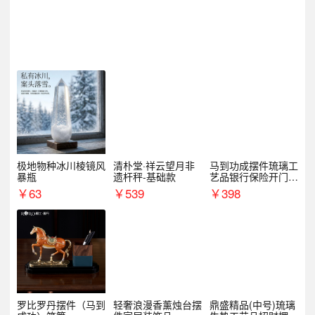
极地物种冰川棱镜风
清朴堂·祥云望月非
马到功成摆件琉璃工
暴瓶
遗杆秤-基础款
艺品银行保险开门红
周年庆典伴手礼表彰
￥
63
￥
539
￥
398
礼品
罗比罗丹摆件（马到
轻奢浪漫香薰烛台摆
鼎盛精品(中号)琉璃