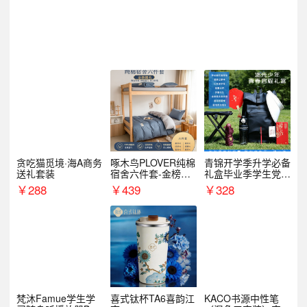
贪吃猫觅境·海A商务
啄木鸟PLOVER纯棉
青锦开学季升学必备
送礼套装
宿舍六件套-金榜题
礼盒毕业季学生党户
名
外出行备考装备礼品
￥
288
￥
439
￥
328
梵沐Famue学生学
喜式钛杯TA6喜韵江
KACO书源中性笔