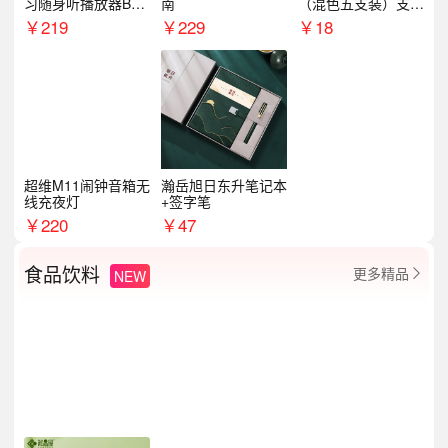
习随身听播放器BL1
南
（混色五支装）支持
5（64G）
logo定制
￥
219
￥
229
￥
18
超维M11闹钟音箱无
瀚岳旭日东升笔记本
线充夜灯
+签字笔
￥
220
￥
47
食品饮料
更多精品
NEW
