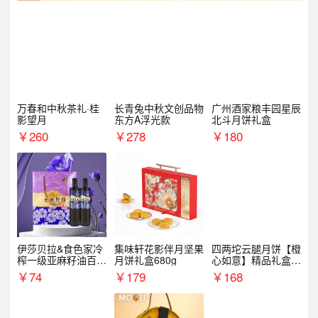
万春和中秋茶礼·桂
长青兔中秋文创品物
广州酒家粮丰园星辰
影望月
东方A浮光款
北斗月饼礼盒
￥
260
￥
278
￥
180
伊莎贝拉&食色家冷
集味轩花影伴月坚果
四两坨云腿月饼【橙
榨一级亚麻籽油百紫
月饼礼盒680g
心如意】精品礼盒4
千红500ml*2礼盒
50g/盒
￥
74
￥
179
￥
168