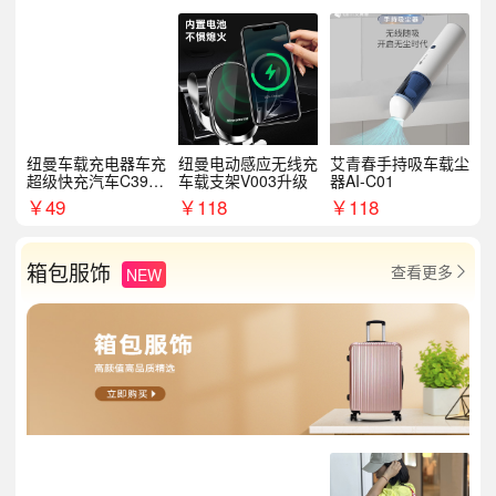
纽曼车载充电器车充
纽曼电动感应无线充
艾青春手持吸车载尘
超级快充汽车C39提
车载支架V003升级
器AI-C01
手拉环
￥
49
￥
118
￥
118
箱包服饰
查看更多
NEW
