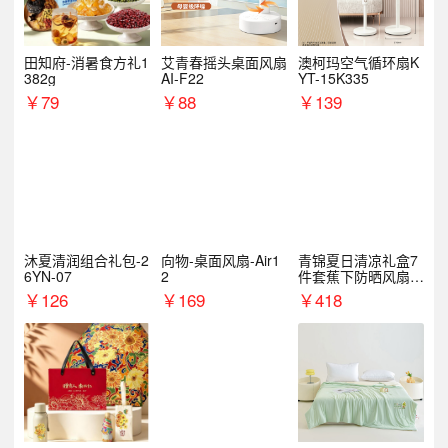
田知府-消暑食方礼1
艾青春摇头桌面风扇
澳柯玛空气循环扇K
382g
AI-F22
YT-15K335
￥
79
￥
88
￥
139
沐夏清润组合礼包-2
向物-桌面风扇-Air1
青锦夏日清凉礼盒7
6YN-07
2
件套蕉下防晒风扇员
工福利端午伴手礼企
￥
126
￥
169
￥
418
业定制