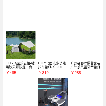
FTLY飞图乐云栖-钛
FTLY飞图乐多功能
旷野会客厅露营套装
黑胶天幕帐篷二合一
拉车箱SNX0200
户外茶具蓝牙音箱灯
TMTZ0201
￥
465
￥
319
￥
288