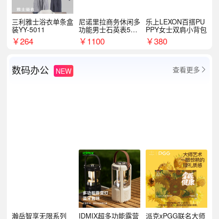
三利雅士浴衣单条盒
尼诺里拉商务休闲多
乐上LEXON百搭PU
装YY-5011
功能男士石英表510
PPY女士双肩小背包
05
￥
264
￥
1100
￥
380
数码办公
查看更多
NEW

瀚岳智享无限系列
IDMIX超多功能露营
派克xPGG联名大师