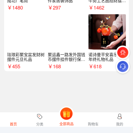
成功）笔筒
件家居装饰品
牛势工艺品招财摆件
银行企业商务上市礼
￥
1480
￥
297
￥
1462
品
珐琅彩聚宝盆发财树
聚运鑫一路发外国钱
诺诗曼平安喜乐摆件
摆件元旦礼品
币摆件挂件银行保险
年终礼物礼品
商务礼
￥
455
￥
168
￥
618
全部商品
首页
分类
购物车
我的
微礼网技术支持