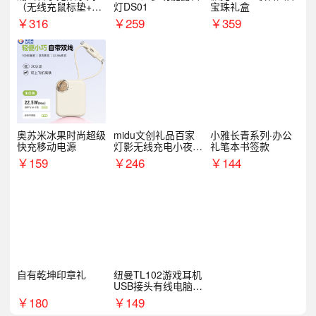
（无线充鼠标垫+飞
灯DS01
宝珠礼盒
利浦音响+乐扣咖啡
￥
316
￥
259
￥
359
杯）
奥苏米冰果时尚超级
midu文创礼品百家
小雅长青系列·办公
快充移动电源
灯影无线充电小夜灯
礼笔本书签款
纪念礼品定制
￥
159
￥
246
￥
144
自有乾坤印章礼
纽曼TL102游戏耳机
USB接头有线电脑耳
机耳麦
￥
180
￥
149