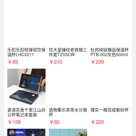
乐扣乐扣轻弹双饮保
炊大皇锤纹老铁锅三
杜邦纯钛臻品保温杯
温杯LHC3217
件套TZ03CW
PTB-002灰色500ml
￥
89
￥
210
￥
239
瓷语花香千里江山办
造物集乐茶茶水分离
璞实一橙百成紫砂杯
公杯笔记本套装
杯
￥
108
￥
92
￥
220