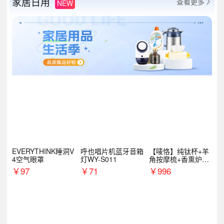
家居日用
查看更多
NEW

EVERYTHINK睡洞V
呼也唱片机蓝牙音箱
【唛恪】纯钛杯+羊
4空气眼罩
灯WY-S011
角按摩梳+香熏炉
+气垫梳
￥
97
￥
71
￥
996