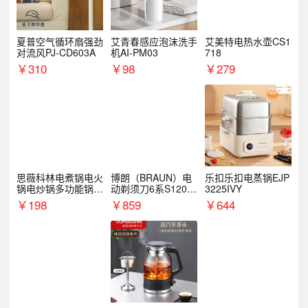
夏普空气循环扇强劲
艾青春感应泡沫洗手
艾美特电热水壶CS1
对流风PJ-CD603A
机AI-PM03
718
￥
310
￥
98
￥
279
思薇科林电煮锅电火
博朗（BRAUN）电
乐扣乐扣电蒸锅EJP
锅电炒锅多功能锅电
动剃须刀6系S1200
3225IVY
热锅泡面小电锅
S
￥
198
￥
859
￥
644