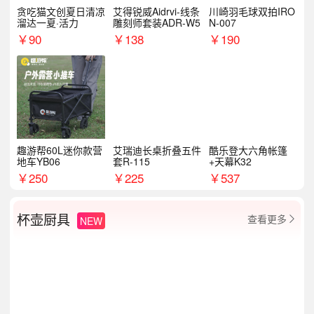
贪吃猫文创夏日清凉
艾得锐威Aidrvi-线条
川崎羽毛球双拍IRO
溜达一夏·活力
雕刻师套装ADR-W5
N-007
￥
90
￥
138
￥
190
趣游帮60L迷你款营
艾瑞迪长桌折叠五件
酷乐登大六角帐篷
地车YB06
套R-115
+天幕K32
￥
250
￥
225
￥
537
杯壶厨具
查看更多
NEW
