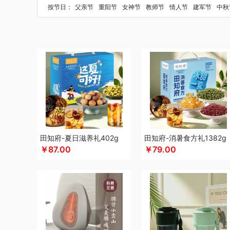
贝洛可
八方礼
BRUNO
柏缇
笔下
保卫蛋蛋
豹牌（
按节日：
父亲节
重阳节
女神节
教师节
情人节
建军节
中秋
博洋家纺（代理商）
博洋宝贝
bdo
保罗彼得
倍瑞傲
柴火大院
藏兮
炊大皇
春枝漫野
橙心果匠
茶花
初方
茶马世家
聪鲸
川美臣
承夏文化
陈克明
CIMI西麦
川
创维
创维（个护类）
错山
大卫贝肯
德国CODA
多样
德力西
达令河谷
得一茶
德则
地球叔叔
德玛珥
得力
东客集
度佰特
迪士尼（儿童类）
德世朗(DESLON)
杜
Debo德铂
敦煌研究院
度华
迪士尼（家纺类）
东阿阿
富光
夫人燕窝
飞利浦（个护类）
Fissler菲仕乐
福临
田知府-夏日滋养礼402g
田知府-消暑食方礼1382g
飞利浦（按摩/净水类）
富光
飞亚达
方然陶瓷
芬神
￥87.00
￥79.00
富佑嘉（FU+）
斧头牌
福东海
飞利浦
飞利浦新安怡
官栈
Glasslock
国济堂
干饭饱饱熊
广州酒家（包销款
冠军
格兰大地
歌力思
桂格
高洁丝
GUGE 谷格
宫廷
皇冠
护舒宝
HOYO厚祐
赫曼德
呼也
瀚岳文化
皇上
HARVIE&HUDSON
斛生记
黄天鹅
恒源祥
海信
华美
环球港
徽羚羊
海天（食用油）
汇可心
斛生元
海尔（