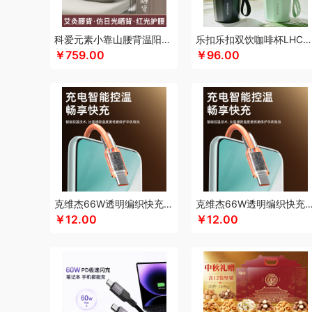
宏石家纺
皇家粮仓
海天（调味品）
HY3
I&W
几光
洁丽雅（代理商）
洁丽雅（包销款）
JEEP
佳绮利
Je
科爱元素小靠山腰背温阳仪CI194A
乐扣乐扣双饮咖啡杯LHC4104
￥759.00
￥96.00
极时代
京东京造
君华仕
锦礼
金稻
金世尊
聚陶人原
极鲜港
锦知兴
金满席
嘉禾月
京荟堂
洁柔
金镶玉
凯亚仕
科朴优品KUUP
康夫
康佳
康恩贝
康宁
酷乐
凯诗捷
酷客者
酷博
康巴赫（餐具类）
凯伦诗
康尔馨
康巴赫
可口可乐Coca Cola
克莉娜
科迈升
科洛
卡屋
良品铺子
乐而雅
乐扣乐扣
立家
洛斐
粒上皇
绿巨能
陆宝
罗莱 超柔床品
朗思LANEX
路悠悠
礼享时空
良
loomoo乐默
丽耳
朗朗鑫空
旅文行艺
澜沧古茶
六神
克维杰66W透明编织快充线2米橙色KV-AC6A20C
克维杰66W透明编织快充线1.5米橙色KV-A
￥12.00
￥12.00
罗莱家纺（LUOLAI）
楼中燕
乐养优品
绿帝
龙的
乐
LK
利格
立白（包销款）
龙虎
罗比罗丹
领臣
LOV
MOM
momo
魔声
牧高笛
蜜丝婷
米技
momo（杯
马克图布
唛恪
美菱
猫王收音机
咪鼠
迈卡罗
Mamo
木之礼
美能格Maxco
玛丽亚·古琦
摩米士
墨小客
美