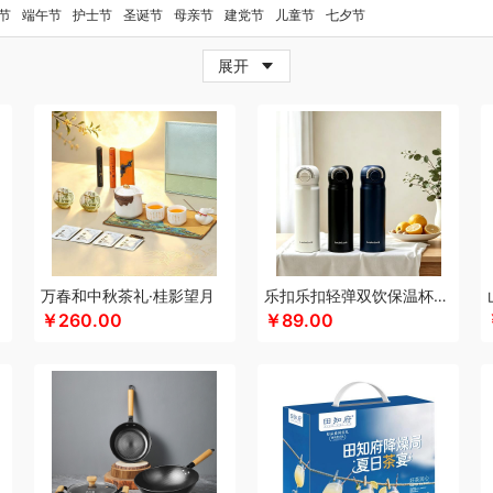
套装）
巴赫约翰
彼加曼
玻礼多蜜
babyheart
佰乐扣
八门虫社
北鼎
BKT
节
端午节
护士节
圣诞节
母亲节
建党节
儿童节
七夕节
碧云泉
博莱克
博洋家居
巴尔德
北斗
贝蒂斯
倍思
巴天驽
BULL公牛
BOE
展开
茶汀
车管家
厨创妈咪
超维
彩虹
CMSH草莓生活
长青兔
茶艺师
财滚滚
崎
瓷咖什
长寿花
蔡府
潮满峰
蚕花娘娘
CMSH草莓生活
晨光
创维（手表
屋TAYOHYA
大迈
丁小宴
大益茶
DGI
都乐Dole
大嘴猴
多采自然
迪士尼（
DAILY LAB
稻梁菽
吨吨
Dr.Arrivo宙斯
大嘴猴（杯壶厨具雨伞
德菲摩尔
大
邦（餐具类）
邓禄普
黛悦
大益茶
德亚
朵彩
迪士尼Disney
东小燕
大希地
胶
尔木萄
EPOT（东方韵）
儿乐宝
ELLE
EDIFIER漫步者
engue恩谷
EILEi
门
福玛特
梵沐
法国啄木鸟
富昌（定制款）
富安娜
非一FETANA
富安娜
fin
万春和中秋茶礼·桂影望月
乐扣乐扣轻弹双饮保温杯LHC3217
飞行托托
飞利浦（音频类）
飞利浦（厨电类）
富安娜（包销款1）
纷刻
孚日家
￥260.00
￥89.00
飞科
飞图乐
菲驰
富安娜（包销款）
浮士德
风火轮
氛围部落
芳恩家纺
法
）
观墨
果兹
格沵
Glasslock
姑苏渔歌
高仕cross
个杯堂
公牛
共禾京品
传奇
宫粮
公爵
广州酒家
古菲斯
沟帮子熏鸡
固特异
和竖 博洋生活
和竖 富
皇
海蓝之谜
何大屋
火象
宏太
幻响
华祥苑
好视力
HYUNDAI（数码类）
h
花点时间
HOLOHOLO
何大屋
黑绅士
汉美驰
华帝
海尔
恒源祥（箱包）
按摩类）
华闪奇
贺瑞
花花公子
海尔Haier
胡姬花
红帕55度
赫兰希
虎牌