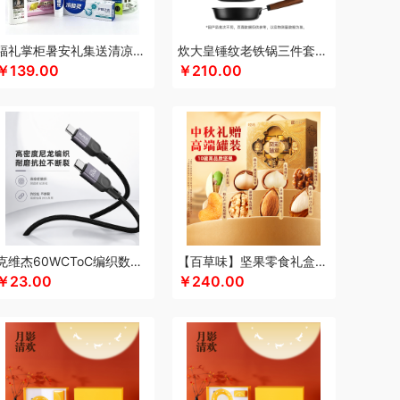
佳沃
疆果果
疆果乐
几梦
聚银家纺
y
洁玉（定制款）
今粮道
吉铂
京意之选
福礼掌柜暑安礼集送清凉礼盒
炊大皇锤纹老铁锅三件套TZ03CW
￥139.00
￥210.00
雅
吉米
吉潮瑞鲜
嘉庆斋
坚果投影
金号
ERY
金丝莉
康宁餐具
KENZO
科爱元素
博士
酷龙达
克洛特
康合喜
康铭
可美瑞特
益康
康佳
柯乐希
康巴赫（锅具类）
科沃斯
)
隆力奇
兰士顿
LUING BOX
浪莎
乐扣（小家电）
洛得兰德
蓝韵健康
郎氏达
溪河桃酥
乐班
礼颂如意
隆福源
朗赫
LG生活健康
乐心
乐视
罗莱超柔床品
克维杰60WCToC编织数据线黑色1MKV-CC10N
【百草味】坚果零食礼盒-1120g（凤彩瑞章）
￥23.00
￥240.00
斛
蜡笔小新
乐扣乐扣（家居/小家电）
罗蒙
亨
蓝月亮
慕思苏菲娜
棉芽
MIDU咪依度
百合
摩飞电器
迈卡罗
芈瓷
米妹妹
美立方
米贝丽
猫和老鼠
美菱
梦洁家纺
芈瓷
觅菓
物
美姿宝
摩飞个护
奈雪的茶
尼诺里拉
逆夏