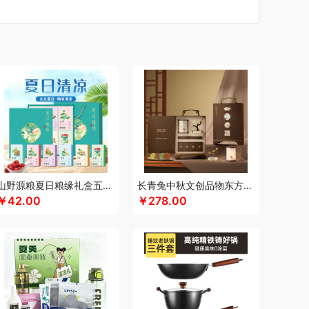
百事食品
半亩川
贝蒂斯
勃兰匠记
拜尔
芭比
比得兔
B.DUCK小黄鸭
超人
採光
茶的想象
厨邦
创维（小家电）
传应
瓷语花香
类）
Cmierf Kuect （中国CKIR）
cerruti1881
数码类）
滴露
多喜爱
大地极物
德博莱
三湘
杜邦
哆啦A梦
东菱
独特艾琳
东方沁
东悦
德芙
大荒金老农
大宇
戴可思
EDEI宜阁
folli follie
凡士林
福礼掌柜
费雪
sybo
凤凰
富光（专供款）
山野源粮夏日粮缘礼盒五谷杂粮组合绿豆冰糖红枣清凉粥礼包
长青兔中秋文创品物东方A浮光款
纺
方家铺子
费雪
菲斯宝finsybo
￥42.00
￥278.00
格
富昌
纺王
高原宏
固本堂
格米（包销款）
故宫文化
柑汤宝
宫廷匠心
桂语轩
格沫
安娜
和竖 歌林
浩瀚
海尔
豪森活
湖面贵族
ellokitty
HYUNDAI（电器类）
黄金果农
好丽友
和正
哈尔斯
海氏
韩国777
虹薇
海鸦
汉印
HOYO
花西子
海中御宴
花卉诗