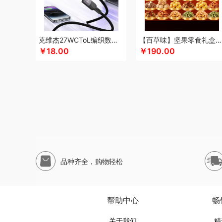
纽曼Newmine
南方黑芝麻
纽曼Newsmy
纽曼Newmi
南方寝饰
内野
偶点OIDIRE
OOU
OUMETE欧美特
欧
攀高 pangaO
片仔癀
普陀山
品胜
PGG
派克
鹏翼
克维杰27WCToL编织数据线黑色1MKV-CL10N
【百草味】坚果零食礼盒-1696g（太和礼）
全棉时代
浅香
雀巢
洽洽
趣游帮
敲打熊
七匹狼
秦
￥18.00
￥190.00
瑞幸咖啡
锐思RECCI
荣事达厨具（包销款）
锐致
润
荣事达（品牌方）
睿嫣
remax
容思格
荣事达
睿嫣润
山萃
实丰文化
顺然
斯麦格smeg
帅康
顺鑫鑫源
四
三和松石
SHERIDAN喜来登
三头鹰
苏菲
蔬果园（代
SWEGEAR+（斯维格尔）
SKG
山水SANSUI
舒蕾
穗
世家
塞那
圣耳
四喜悠品
苏泊尔（代理商）
山本
山
山生悦
史努比
十月稻田
膳魔师（杯壶类）
史努比
尚
品种齐全，购物轻松
舒蕾（定制款）
索爱（个护类）
双立人 ZWILLING
Tr
拓岳
途柏丽TOBERLIR
汤姆逊
汤臣倍健
童启萌
土匠
途加
途帮
T9
UOMI
UOOPINS
usmile笑容加
VVC
帮助中心
畅
五粮液
温仑山VELOSAN
尾桥下窑
万益蓝
万德霍
万
关于我们
精
威露士
无印良品（代理商）
微果
文石
王者荣耀
维科