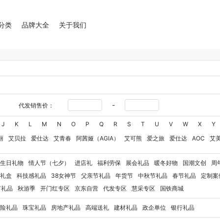
分类
品牌大全
关于我们
-
代发销售价：
J
K
L
M
N
O
P
Q
R
S
T
U
V
W
X
Y
丽
艾贝拉
爱仕达
艾青春
阿茜娅（AGIA）
艾可熊
爱之旅
爱仕达
AOC
艾
安途卫仕
AvecMoi
Aroma Light
阿格利司
爱尔沃
艾优Apiyoo
奥妙
奥佳华
生日礼物
情人节（七夕）
进店礼
福利劳保
展会礼品
暖冬好物
国潮文创
周
澳莉维亚
爱沃可
爱华仕OIWAS
奥帝尔（包销款）
敖东
奥罗拉aurora
奥利贝
礼盒
科技感礼品
38女神节
父亲节礼品
年货节
中秋节礼品
春节礼品
定制案
UND
博士BOSE
白猫
勃曼
八马
奔腾
百丽安娜
伯纳德
宝威玛
BTST
比
节礼品
秋游季
开门红专区
京东自营
代发专区
慧采专区
国铁商城
博牌
博皓
倍轻松
博朗
暴雪
不汲不迫
倍轻松
百草味
巴米樂
博洋家纺（品
险礼品
珠宝礼品
房地产礼品
高端送礼
建材礼品
政企单位
银行礼品
牌（电器）
白大师
奔腾
Bernard Shaw 萧伯纳
八马
倍世BWT
博堡
保宁
百