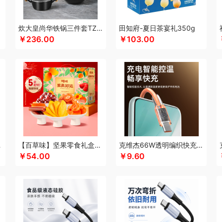
洁玉
景福莱
瑾明礼
嘉炖
江中猴姑
家之礼
几素
极地物种
匠心萌宠
久久丫
ko&Jeko
君乐宝
金龙鱼（包销款）
九阳
江中食疗
九号
佳奥
践程JeoyCos
炊大皇尚华铁锅三件套TZ03SH-D
田知府-夏日茶宴礼350g
￥236.00
￥103.00
创礼品
金帆
靖滋莲
集味轩
京润堂
锦华
蕉下
金龙鱼（代理商）
JBL
洁丽
聚运鑫
鲸选码头
九阳（代理商）
金六福吉祥
津乔
佳帮手
聚康缘
嘉唯JAHV
登
科侬丹
酷骑
Kappa
康巴赫（包销款）
可可满分
酷彩
卡拉羊
keep
咖
咖世家costa
科普菲
kaco
凯洛诗
康佳KONKA
K.S.
KEPO
卡宴
卡蛙
可
KS
嗑西西
KOREA VVC
洛克星球
立白
乐美雅
莱克
连邦
陇间柒月(包销款
LAMPO
伦敦雾
乐美雅（杯壶类）
丽特斐
乐扣乐扣（箱包杯壶）
理然
乐扣
心谷
罗莱 超柔床品
恋上鸭
联想
乐事
联创
乐扣乐扣
利仁
凌美
粮佰年
泸
徕芬
邻鹿
联合利华
邻家饭香
乐的
雷瓦（RIWA)
李良济
陇间柒月
乐千厨
C6A15C
【百草味】坚果零食礼盒-508g（果真好运）
克维杰66W透明编织快充线1米橙色KV-AC6A10C
￥54.00
￥9.60
厨贺鲤
乐心
联创
绿鼻子
立时olayks
乐美雅（餐具类）
罗尔仕
罗莱
龙尖
O乐蜗
LocknLock
乐上/LEXON
岭味
礼卡通福
骆驼
罗技
来伊份
雷允上
乐
壶）
美仕达
MiKACARD
马克西姆
墨小客
米狗（MEEEGOU）
美的 Midea
梦
ru
睦一
MEPRA
MUZILI
民间造物
鸣盏
梦洁
漫沃星系
磨客
咪然
摩动
荻斯
秒秒测
慕思
萌感觉
莫德兰卡
觅芳境
摩礼
MOVA
美穗吉家
梦洁
名