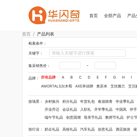
首页
全部产品
产品
首页
/
产品列表
检索条件：
关键字：
-
集采销售价：
所有品牌
A
B
C
D
E
F
G
H
I
品牌：
AMORTALS尔木萄
AXE斧頭牌
奥苏米
艾丝雅兰
艾贝
安宝笛
爱竹人
艾修堂
爱奇屋
爱依瑞斯
傲胜OSIM
按场景：
乡村振兴
积分礼品
年货礼包
春游踏青
毕业季礼品
爱国者（移动电源）
爱润丝婷
爱国者
艾瑞迪
艾博菲
开业乔迁
会议礼品
入职礼
开学季礼品
中国风
伴手
安迪芒果
艾曼达
艾美特（代理商）
艾姆德
艾姆德EM
端午节礼品
创意国潮
母亲节礼品
教师节礼品
护士
佰乐扣
贝弗伦
布鲁诺
卜珂
八马（包销款）
宝福林
按行业：
奶企礼品
高校礼品
汽车礼品
创意礼品
酒店旅游
保
宝堂马氏铺子
宝洁
百事（饮具类）
bbdd
博尔乐
豹