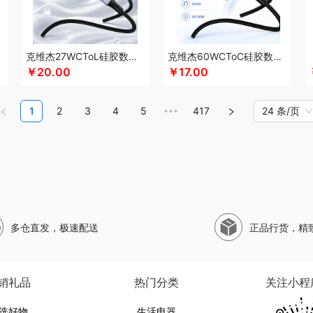
ne（线上款）
内野UCHINO
纽曼Newmine （线下款）
诺诗曼
挪客
NNB
南纬
乐B
欧克士/OKSJ
欧美达
Only&Home
欧丽薇兰
欧锐铂
欧典梦娜
鹏程
盼
panasonic
Paul Frank 大嘴猴
璞实茶器
皮尔卡丹（皮具类）
品存
全锦
杞里
克维杰27WCToL硅胶数据线黑色1MKV-CL10S
克维杰60WCToC硅胶数据线黑色1MKV-CC10S
唐宋
青粮坊
沏一杯茶
杞果小圣
清朴堂
启航雅居
庆润
浅香（包销款）
全棉
￥20.00
￥17.00
本（套装）
润培
润心
润本
如水
锐珀尔
瑞驰SWICKY
荣事达小电（包销款）
膏
认养一头牛
润本（套装类）
蕊丝坊
荣诚
尚烤佳
闪极
塞外风
十足酷
神
1
2
3
4
5
417
24 条/页
•••
两坨
声阔
思珀莱
丝丽诺妃
松下
狮峰
SWISS MILITARY
圣伦西尼
双立人
理商）
三利
丝语棠
苏泊尔
赛维丝
斯凯奇SKECHERS
十二夏天
尚陵
生活元
格氏
赛文兔
诗裴丝
十月初五
首佩
施密特
尚陵
索哈曼
诗丹柔
随享星巴克
重山
山野源粮
世净
苏泊尔
思宜莱
水星家纺
so.home
膳魔师（小家电）
明
睡洞
思薇科林
三胖蛋
十八子作
宋朝
胜源通
石头
晒瑞
三只松鼠
三只
多仓直发，极速配送
正品行货，精
avel Blue蓝旅
Tower
贪吃猫
TKK
太力
特美刻
天蕴
T.J.HARREN
听丛
田
坊
TCL
天堂伞
甜蜜点
田知府
泰梦
汤臣倍健
唐励
TESIEN特斯恩
兔星星
VVC
VANOW范洛
威基伍德
无穷
WENGER/威戈
网易有道
勿一
唯我
无印
销礼品
热门分类
关注小程
仟堂
五芳斋
威立世
丸美
玮致活
沃品
文曲星
味滋源（品牌方）
完美日记
选好物
生活电器
WayourCare
W&P
唯宝
沃隆
万事利
五丰黎红
王小卤
五谷磨房
物生物