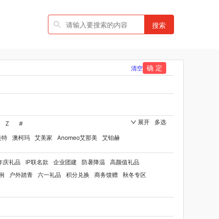
搜索
确 定
清空
展开
多选
Z
#
美特
澳柯玛
艾美家
Anomeo艾那美
艾铂赫
艾得锐威
Amos亚摩斯
Alluflon阿路弗仑
艾优
年庆礼品
IP联名款
企业团建
防暑降温
高颜值礼品
拉
奥朴兰诗
奥克斯
ANCHOW安巢
奥丽思
例
户外踏青
六一礼品
积分兑换
商务馈赠
秋冬专区
顿
贝师傅
八方礼
拜格
笨笨马
半亩花田
牌方）
班歌
拜灭士
毕加索（文具类）
草味（代理商）
北欧沃朗
白上寻品
宝珀