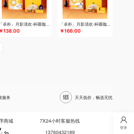
三七
奈雪茶院
奈斯派索
旎旎贝师傅
盼
普沃达
paperblanks
PANDA熊猫
香
全格
千问
泉尔思
清风
青锦
乾唐轩
「卓朴」月影清欢·杯碟咖啡组
「卓朴」月影清欢·杯碟咖啡月饼组
时代
千岛源
乾耀
七西
千禾
奇强
￥138.00
￥166.00
若生活
ROCK洛克
柔刻
ROBAM老板
田KANDA
睡眠博士
思特嘉美
司崎库
申魔
蔬果园
韶音
思响
生活演异
圣匠鲁班
素觅
素
素言茶坊
SMILEY
舒客
施华洛世奇
思钢
苏泊尔（杯壶）
赛诺
塞尔兰斯
生辰钢
圣德保罗
赛黄金
斯阁睿
膳佳
十朝创生
松鼠（代理商）
施耐德
世大家
致服务
天天低价，畅选无忧
蜜日记
泰摩
泰昌
汤姆逊
托马斯&朋友
天琴
途马
天生好果
唐惠
淘艺轩
她妍社
途雅
良品
万格
唯都
维米仕
五拾缘
万象
序商城
7X24小时客服热线
伍闰堂
外交官
韦尔伯特
万华茶林
万春和
登录
13760432189
無侘居
味滋源（包销款）
味滋源
皖亭